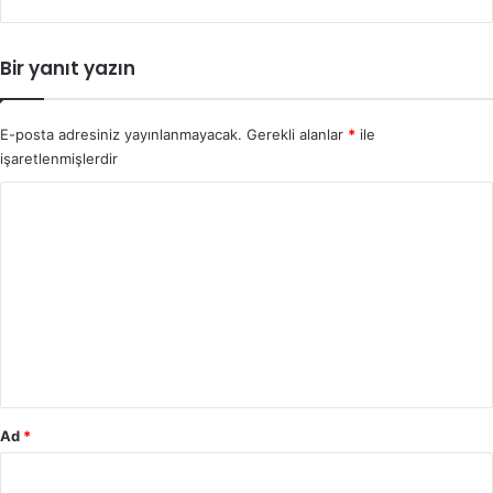
Bir yanıt yazın
E-posta adresiniz yayınlanmayacak.
Gerekli alanlar
*
ile
işaretlenmişlerdir
Y
o
r
u
m
*
Ad
*