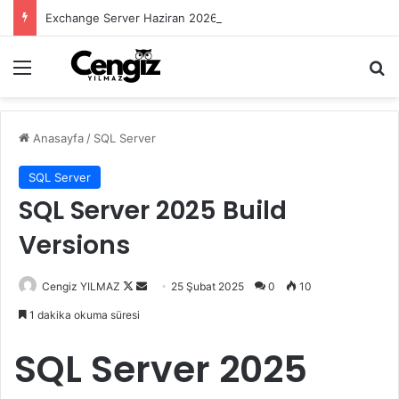
Exchange Server Haziran 2026 Security Update Yayımlandı
Menü
Ar
Anasayfa
/
SQL Server
SQL Server
SQL Server 2025 Build
Versions
Follow
Bir
Cengiz YILMAZ
25 Şubat 2025
0
10
on
e-
1 dakika okuma süresi
X
posta
göndermek
SQL Server 2025