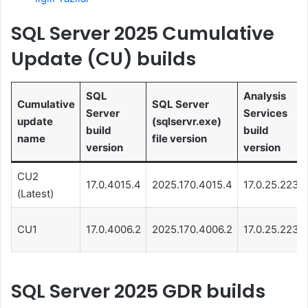
SQL Server 2025 Cumulative
Update (CU) builds
SQL
Analysis
Cumulative
SQL Server
Server
Services
update
(sqlservr.exe)
build
build
name
file version
version
version
CU2
17.0.4015.4
2025.170.4015.4
17.0.25.223
(Latest)
CU1
17.0.4006.2
2025.170.4006.2
17.0.25.223
SQL Server 2025 GDR builds