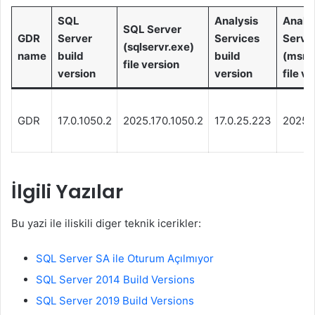
SQL
Analysis
Analys
SQL Server
GDR
Server
Services
Servi
(sqlservr.exe)
name
build
build
(msmd
file version
version
version
file v
GDR
17.0.1050.2
2025.170.1050.2
17.0.25.223
2025.
İlgili Yazılar
Bu yazi ile iliskili diger teknik icerikler:
SQL Server SA ile Oturum Açılmıyor
SQL Server 2014 Build Versions
SQL Server 2019 Build Versions