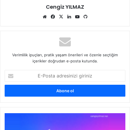
Cengiz YILMAZ
Web
Facebook
X
LinkedIn
YouTube
GitHub
sitesi
Verimlilik ipuçları, pratik yaşam önerileri ve özenle seçtiğim
içerikler doğrudan e-posta kutunda.
E-
Posta
adresinizi
giriniz
SQL
Server
2022