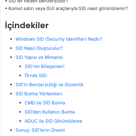
• SID’ler neden benzersizdir?
• Komut satırı veya GUI araçlarıyla SID nasıl görüntülenir?
İçindekiler
Windows SID (Security Identifier) Nedir?
SID Nasıl Oluşturulur?
SID Yapısı ve Mimarisi
SID’nin Bileşenleri:
Örnek SID:
SID’in Benzersizliği ve Güvenlik
SID Bulma Yöntemleri
CMD ile SID Bulma
SID’den Kullanıcı Bulma
ADUC ile SID Görüntüleme
Sonuç: SID’lerin Önemi