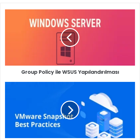
Group
Policy
ile
WSUS
Yapılandırılması
Group Policy ile WSUS Yapılandırılması
VMware
Snapshot
Nedir?
VMware
Snapshot
Yönetimi
Nasıl
Yapılır?