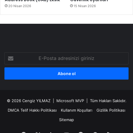
20 Nisan 2026
15 Nisan 2026
E-
Posta
adresinizi
giriniz
© 2026
Cengiz YILMAZ
| Microsoft MVP | Tüm Hakları Saklıdır.
DMCA Telif Hakkı Politikası
Kullanım Koşulları
Gizlilik Politikası
Sitemap