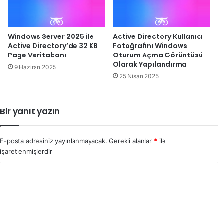
Windows Server 2025 ile
Active Directory Kullanıcı
Active Directory’de 32 KB
Fotoğrafını Windows
Page Veritabanı
Oturum Açma Görüntüsü
Olarak Yapılandırma
9 Haziran 2025
25 Nisan 2025
Bir yanıt yazın
E-posta adresiniz yayınlanmayacak.
Gerekli alanlar
*
ile
işaretlenmişlerdir
Y
o
r
u