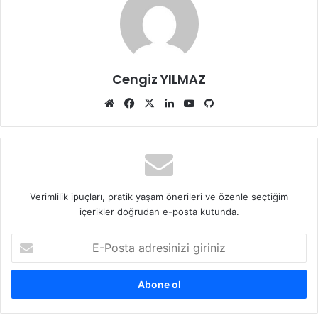
Cengiz YILMAZ
Web
Facebook
X
LinkedIn
YouTube
GitHub
sitesi
Verimlilik ipuçları, pratik yaşam önerileri ve özenle seçtiğim
içerikler doğrudan e-posta kutunda.
E-
Posta
adresinizi
giriniz