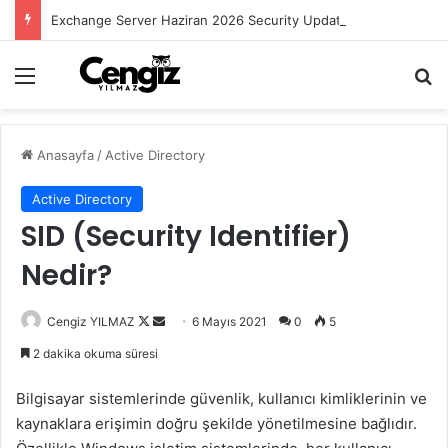
Exchange Server Haziran 2026 Security Update Yayımlandı
Menü
Ar
Anasayfa
/
Active Directory
Active Directory
SID (Security Identifier)
Nedir?
Follow
Bir
Cengiz YILMAZ
6 Mayıs 2021
0
5
on
e-
2 dakika okuma süresi
X
posta
göndermek
Bilgisayar sistemlerinde güvenlik, kullanıcı kimliklerinin ve
kaynaklara erişimin doğru şekilde yönetilmesine bağlıdır.