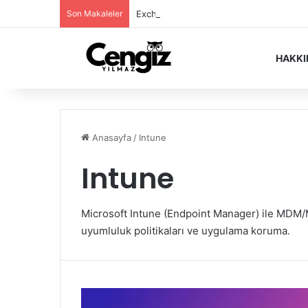
Son Makaleler
Exchange Server Haziran 2026 Security
HAKK
Anasayfa
/
Intune
Intune
Microsoft Intune (Endpoint Manager) ile MDM/
uyumluluk politikaları ve uygulama koruma.