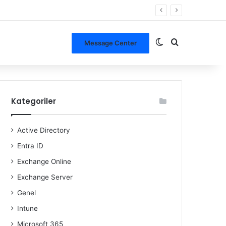
Dış görünümü de
Arama yap ..
Message Center
Kategoriler
Active Directory
Entra ID
Exchange Online
Exchange Server
Genel
Intune
Microsoft 365