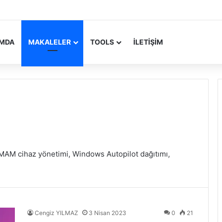
 Update Yayımlandı
IMDA
MAKALELER
TOOLS
İLETIŞIM
MAM cihaz yönetimi, Windows Autopilot dağıtımı,
Cengiz YILMAZ
3 Nisan 2023
0
21