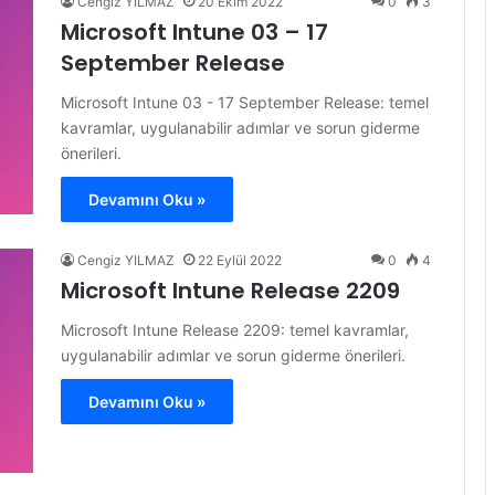
Cengiz YILMAZ
20 Ekim 2022
0
3
Microsoft Intune 03 – 17
September Release
Microsoft Intune 03 - 17 September Release: temel
kavramlar, uygulanabilir adımlar ve sorun giderme
önerileri.
Devamını Oku »
Cengiz YILMAZ
22 Eylül 2022
0
4
Microsoft Intune Release 2209
Microsoft Intune Release 2209: temel kavramlar,
uygulanabilir adımlar ve sorun giderme önerileri.
Devamını Oku »