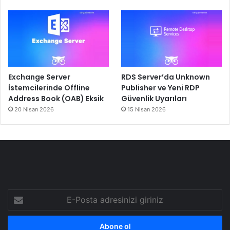
Exchange Server
RDS Server’da Unknown
İstemcilerinde Offline
Publisher ve Yeni RDP
Address Book (OAB) Eksik
Güvenlik Uyarıları
20 Nisan 2026
15 Nisan 2026
E-
Posta
adresinizi
giriniz