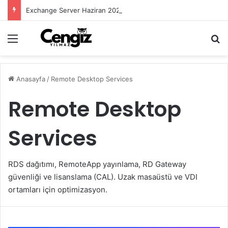
Exchange Server Haziran 2026 Security Update Yayımlandı
Menü
Ar
Anasayfa
/
Remote Desktop Services
Remote Desktop
Services
RDS dağıtımı, RemoteApp yayınlama, RD Gateway
güvenliği ve lisanslama (CAL). Uzak masaüstü ve VDI
ortamları için optimizasyon.