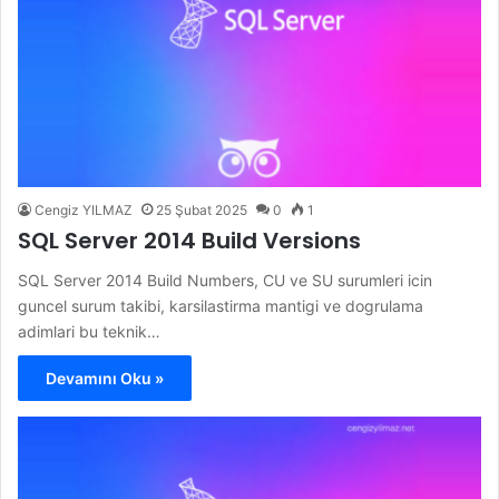
Cengiz YILMAZ
25 Şubat 2025
0
1
SQL Server 2014 Build Versions
SQL Server 2014 Build Numbers, CU ve SU surumleri icin
guncel surum takibi, karsilastirma mantigi ve dogrulama
adimlari bu teknik…
Devamını Oku »