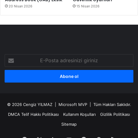
20 Nisan 2026
15 Nisan 2026
E-
Posta
adresinizi
giriniz
© 2026
Cengiz YILMAZ
| Microsoft MVP | Tüm Hakları Saklıdır.
DMCA Telif Hakkı Politikası
Kullanım Koşulları
Gizlilik Politikası
Sitemap