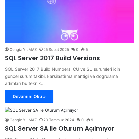
Cengiz YILMAZ
25 Şubat 2025
0
5
SQL Server 2017 Build Versions
SQL Server 2017 Build Numbers, CU ve SU surumleri icin
guncel surum takibi, karsilastirma mantigi ve dogrulama
adimlari bu teknik…
Devamını Oku »
Cengiz YILMAZ
23 Temmuz 2024
0
9
SQL Server SA ile Oturum Açılmıyor