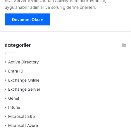
SQL Server SA ile Oturum Açılmıyor: temel kavramlar,
uygulanabilir adımlar ve sorun giderme önerileri.
Devamını Oku »
Kategoriler
Active Directory
Entra ID
Exchange Online
Exchange Server
Genel
Intune
Microsoft 365
Microsoft Azure