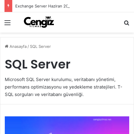
Exchange Server Haziran 2026 Security Update Yayımlandı
Menü
Ar
Anasayfa
/
SQL Server
SQL Server
Microsoft SQL Server kurulumu, veritabanı yönetimi,
performans optimizasyonu ve yedekleme stratejileri. T-
SQL sorguları ve veritabanı güvenliği.