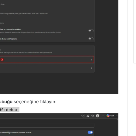
Çubuğu
seçeneğine tıklayın:
dSidebar