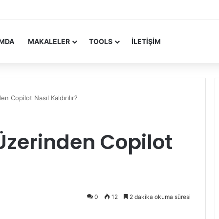
 Update Yayımlandı
IMDA
MAKALELER
TOOLS
İLETIŞIM
 Copilot Nasıl Kaldırılır?
Üzerinden Copilot
0
12
2 dakika okuma süresi