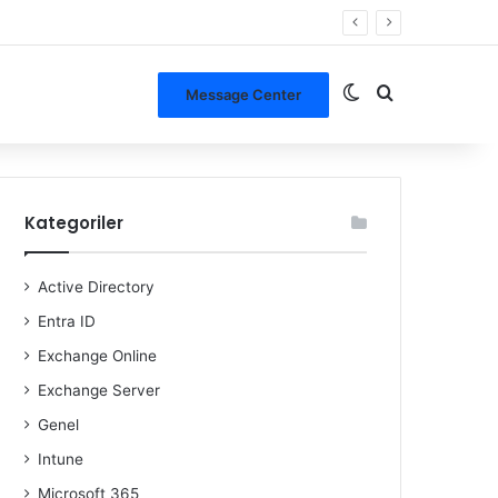
Dış görünümü de
Arama yap ..
Message Center
Kategoriler
Active Directory
Entra ID
Exchange Online
Exchange Server
Genel
Intune
Microsoft 365