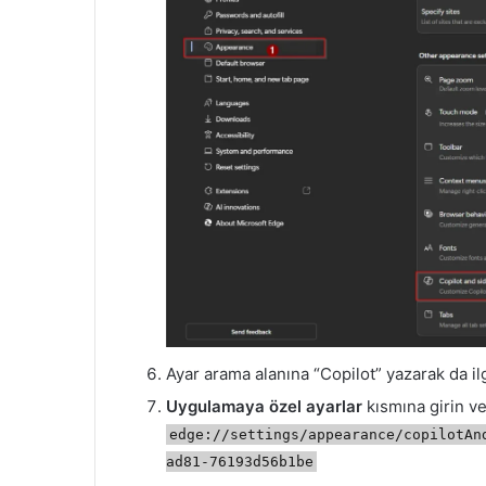
Ayar arama alanına “Copilot” yazarak da ilg
Uygulamaya özel ayarlar
kısmına girin ve
edge://settings/appearance/copilotAn
ad81-76193d56b1be