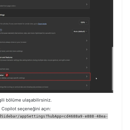
ili bölüme ulaşabilirsiniz.
 Copilot seçeneğini açın:
dSidebar/appSettings?hubApp=cd4688a9-e888-48ea-