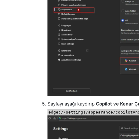
Sayfayı aşağı kaydırıp
Copilot ve Kenar 
edge://settings/appearance/copilotAn