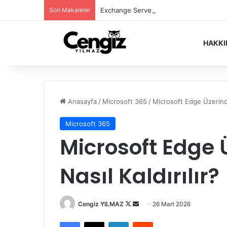
Son Makaleler
Exchange Server Haziran 2026 Security
HAKK
Anasayfa
/
Microsoft 365
/
Microsoft Edge Üzerinden
Microsoft 365
Microsoft Edge 
Nasıl Kaldırılır?
Follow
Bir
Cengiz YILMAZ
26 Mart 2026
on
e-
Facebook
X
LinkedIn
Reddit