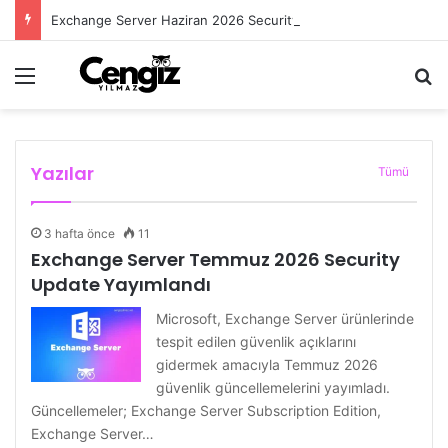
Exchange Server Haziran 2026 Security Update Yayımlandı
Menü
Ar
3 hafta önce
9 Haziran 2026
14 Mayıs 2026
20 Nisan 2026
15 Nisan 2026
Exchange Server Temmuz 2026 Security
Exchange Server Haziran 2026 Security
Exchange Server OWA Güvenlik Açığı CVE-
Exchange Server İstemcilerinde Offline
RDS Server’da Unknown Publisher ve Yeni
Update Yayımlandı
Update Yayımlandı
2026-42897
Address Book (OAB) Eksik
RDP Güvenlik Uyarıları
Exchange Server
Exchange Server
Exchange Server
Exchange Server
Remote Desktop Services
Yazılar
Tümü
3 hafta önce
11
Exchange Server Temmuz 2026 Security
Update Yayımlandı
Microsoft, Exchange Server ürünlerinde
tespit edilen güvenlik açıklarını
gidermek amacıyla Temmuz 2026
güvenlik güncellemelerini yayımladı.
Güncellemeler; Exchange Server Subscription Edition,
Exchange Server…