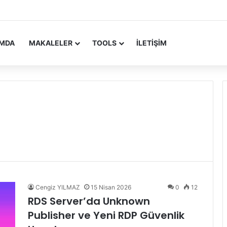
 Update Yayımlandı
IMDA
MAKALELER
TOOLS
İLETIŞIM
Cengiz YILMAZ
15 Nisan 2026
0
12
RDS Server’da Unknown
Publisher ve Yeni RDP Güvenlik