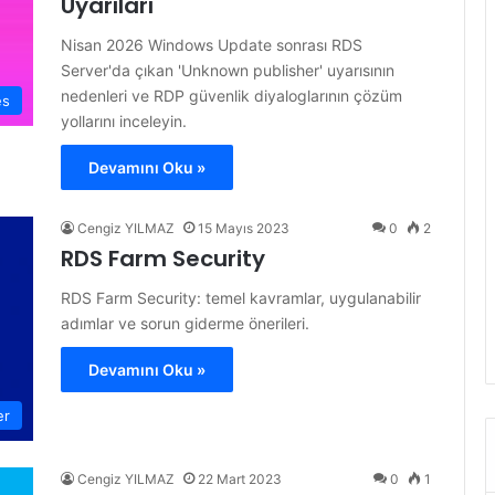
Uyarıları
Nisan 2026 Windows Update sonrası RDS
Server'da çıkan 'Unknown publisher' uyarısının
nedenleri ve RDP güvenlik diyaloglarının çözüm
es
yollarını inceleyin.
Devamını Oku »
Cengiz YILMAZ
15 Mayıs 2023
0
2
RDS Farm Security
RDS Farm Security: temel kavramlar, uygulanabilir
adımlar ve sorun giderme önerileri.
Devamını Oku »
er
Cengiz YILMAZ
22 Mart 2023
0
1