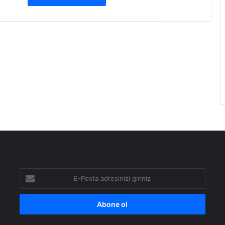
E-
Posta
adresinizi
giriniz