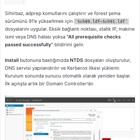
Sihirbaz, adprep komutlarını çalıştırır ve forest şema
sürümünü 91’e yükseltmek için
`Sch89.ldf–Sch91.ldf`
dosyalarını uygular. Eksik bağlantı noktası, statik IP, makine
ismi veya DNS hatası yoksa
“All prerequisite checks
passed successfully”
bildirimi gelir.
Install
butonuna bastığınızda
NTDS
dosyaları oluşturulur,
DNS servisi yapılandırılır ve Kerberos ilkesi yüklenir.
Kurulum sonunda sunucu otomatik olarak yeniden başlar.
İlk açılışta artık bir Domain Controller’dır.