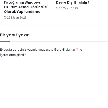
Fotoğrafını Windows
Devre Dışı Bırakılır?
Oturum Açma Görüntüsü
16 Ocak 2025
Olarak Yapılandırma
25 Nisan 2025
Bir yanıt yazın
E-posta adresiniz yayınlanmayacak.
Gerekli alanlar
*
ile
işaretlenmişlerdir
Y
o
r
u
m
*