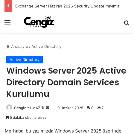
Exchange Server Haziran 2026 Security Update Yayımlandı
Menü
Ar
Anasayfa
/
Active Directory
Active Directory
Windows Server 2025 Active
Directory Domain Services
Kurulumu
Follow
Bir
Cengiz YILMAZ
9 Haziran 2025
0
7
on
e-
5 dakika okuma süresi
X
posta
göndermek
Merhaba, bu yazımızda Windows Server 2025 üzerinde