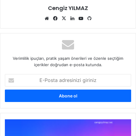
Cengiz YILMAZ
Web
Facebook
X
LinkedIn
YouTube
GitHub
sitesi
Verimlilik ipuçları, pratik yaşam önerileri ve özenle seçtiğim
içerikler doğrudan e-posta kutunda.
E-
Posta
adresinizi
giriniz
Active
Directory
32K