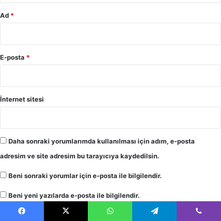
Ad
*
E-posta
*
İnternet sitesi
Daha sonraki yorumlarımda kullanılması için adım, e-posta
adresim ve site adresim bu tarayıcıya kaydedilsin.
Beni sonraki yorumlar için e-posta ile bilgilendir.
Beni yeni yazılarda e-posta ile bilgilendir.
Facebook
X
WhatsApp
Telegram
Viber