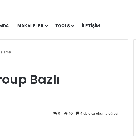
 Update Yayımlandı
IMDA
MAKALELER
TOOLS
İLETIŞIM
nslama
roup Bazlı
0
10
4 dakika okuma süresi