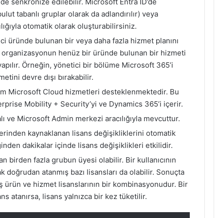
de senkronize edilebilir. Microsoft Entra ID’de
ulut tabanlı gruplar olarak da adlandırılır) veya
ığıyla otomatik olarak oluşturabilirsiniz.
tici üründe bulunan bir veya daha fazla hizmet planını
ma, organizasyonun henüz bir üründe bulunan bir hizmeti
pılır. Örneğin, yönetici bir bölüme Microsoft 365’i
etini devre dışı bırakabilir.
tüm Microsoft Cloud hizmetleri desteklenmektedir. Bu
rprise Mobility + Security’yi ve Dynamics 365’i içerir.
lı ve Microsoft Admin merkezi aracılığıyla mevcuttur.
lerinden kaynaklanan lisans değişikliklerini otomatik
inden dakikalar içinde lisans değişiklikleri etkilidir.
olan birden fazla grubun üyesi olabilir. Bir kullanıcının
k doğrudan atanmış bazı lisansları da olabilir. Sonuçta
ş ürün ve hizmet lisanslarının bir kombinasyonudur. Bir
ns atanırsa, lisans yalnızca bir kez tüketilir.