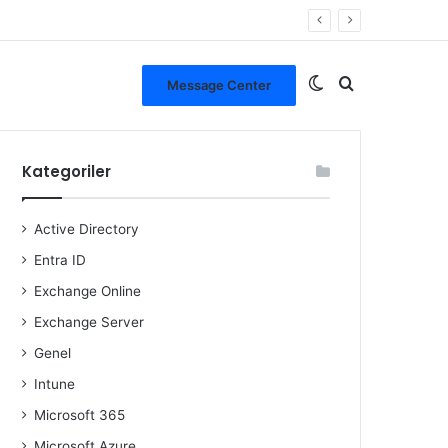
Dış görünümü de
Arama yap ..
Message Center
Kategoriler
Active Directory
Entra ID
Exchange Online
Exchange Server
Genel
Intune
Microsoft 365
Microsoft Azure