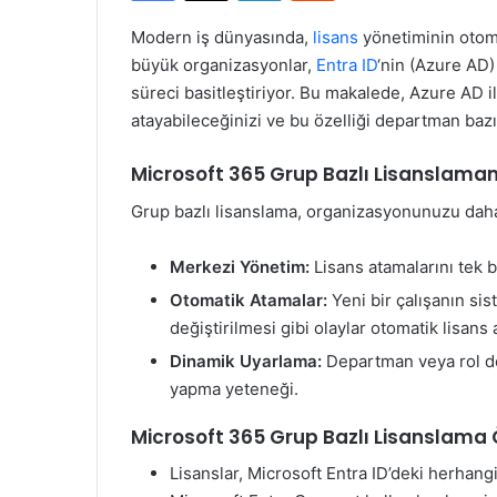
Modern iş dünyasında,
lisans
yönetiminin otomat
büyük organizasyonlar,
Entra ID
‘nin (Azure AD)
süreci basitleştiriyor. Bu makalede, Azure AD i
atayabileceğinizi ve bu özelliği departman bazı
Microsoft 365 Grup Bazlı Lisanslaman
Grup bazlı lisanslama, organizasyonunuzu daha 
Merkezi Yönetim:
Lisans atamalarını tek
Otomatik Atamalar:
Yeni bir çalışanın si
değiştirilmesi gibi olaylar otomatik lisans a
Dinamik Uyarlama:
Departman veya rol değ
yapma yeteneği.
Microsoft 365 Grup Bazlı Lisanslama Ö
Lisanslar, Microsoft Entra ID’deki herhangi