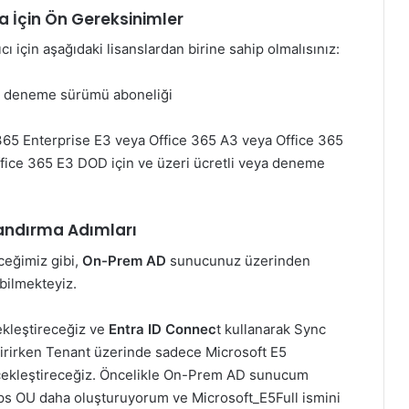
a İçin Ön Gereksinimler
ı için aşağıdaki lisanslardan birine sahip olmalısınız:
ya deneme sürümü aboneliği
65 Enterprise E3 veya Office 365 A3 veya Office 365
ice 365 E3 DOD için ve üzeri ücretli veya deneme
landırma Adımları
ceğimiz gibi,
On-Prem AD
sunucunuz üzerinden
bilmekteyiz.
kleştireceğiz ve
Entra ID Connec
t kullanarak Sync
tirirken Tenant üzerinde sadece Microsoft E5
erçekleştireceğiz. Öncelikle On-Prem AD sunucum
ps OU daha oluşturuyorum ve Microsoft_E5Full ismini