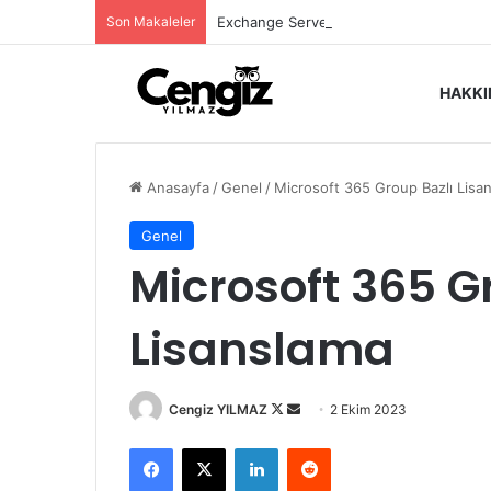
Son Makaleler
Exchange Server Haziran 2026 Security
HAKK
Anasayfa
/
Genel
/
Microsoft 365 Group Bazlı Lisa
Genel
Microsoft 365 G
Lisanslama
Follow
Bir
Cengiz YILMAZ
2 Ekim 2023
on
e-
Facebook
X
LinkedIn
Reddit
X
posta
göndermek