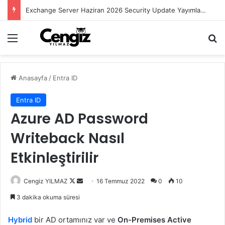
Exchange Server Haziran 2026 Security Update Yayımlandı
Menü
Ar
Anasayfa
/
Entra ID
Entra ID
Azure AD Password
Writeback Nasıl
Etkinleştirilir
Follow
Bir
Cengiz YILMAZ
16 Temmuz 2022
0
10
on
e-
3 dakika okuma süresi
X
posta
göndermek
Hybrid
bir AD ortamınız var ve
On-Premises Active