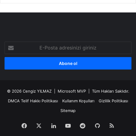
E-
Posta
adresinizi
giriniz
© 2026
Cengiz YILMAZ
| Microsoft MVP | Tüm Hakları Saklıdır.
DMCA Telif Hakkı Politikası
Kullanım Koşulları
Gizlilik Politikası
Sitemap
Facebook
X
LinkedIn
YouTube
Reddit
GitHub
RSS