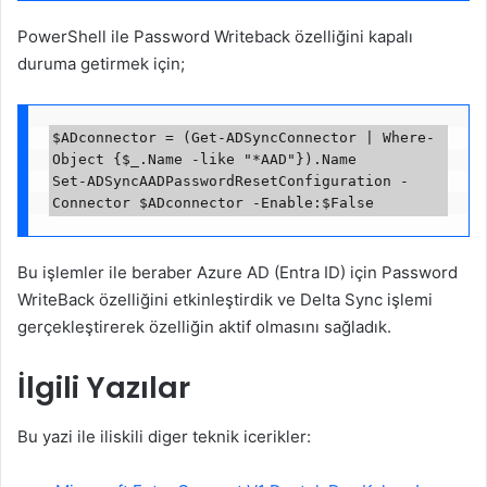
PowerShell ile Password Writeback özelliğini kapalı
duruma getirmek için;
$ADconnector = (Get-ADSyncConnector | Where-
Object {$_.Name -like "*AAD"}).Name

Set-ADSyncAADPasswordResetConfiguration -
Bu işlemler ile beraber Azure AD (Entra ID) için Password
WriteBack özelliğini etkinleştirdik ve Delta Sync işlemi
gerçekleştirerek özelliğin aktif olmasını sağladık.
İlgili Yazılar
Bu yazi ile iliskili diger teknik icerikler: