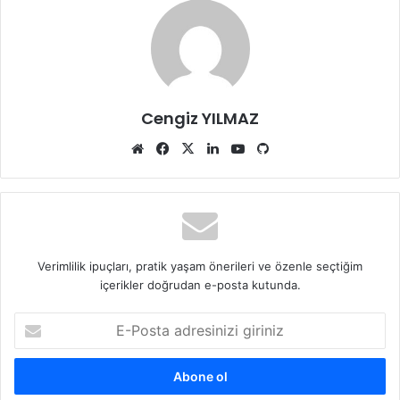
Cengiz YILMAZ
Web
Facebook
X
LinkedIn
YouTube
GitHub
sitesi
Verimlilik ipuçları, pratik yaşam önerileri ve özenle seçtiğim
içerikler doğrudan e-posta kutunda.
E-
Posta
adresinizi
giriniz