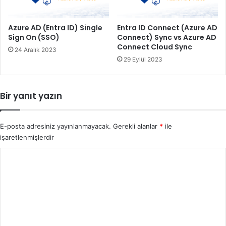
Azure AD (Entra ID) Single
Entra ID Connect (Azure AD
Sign On (SSO)
Connect) Sync vs Azure AD
Connect Cloud Sync
24 Aralık 2023
29 Eylül 2023
Bir yanıt yazın
E-posta adresiniz yayınlanmayacak.
Gerekli alanlar
*
ile
işaretlenmişlerdir
Y
o
r
u
m