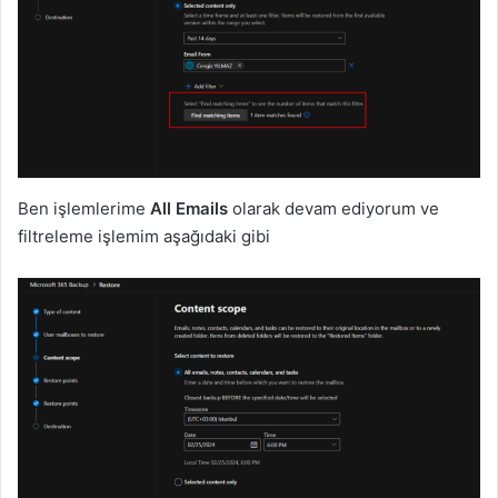
Ben işlemlerime
All Emails
olarak devam ediyorum ve
filtreleme işlemim aşağıdaki gibi