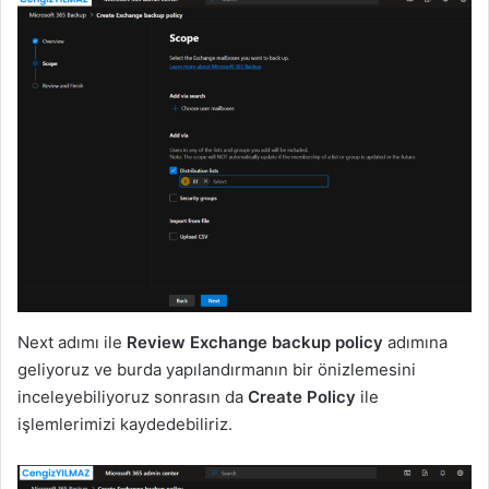
Next adımı ile
Review Exchange backup policy
adımına
geliyoruz ve burda yapılandırmanın bir önizlemesini
inceleyebiliyoruz sonrasın da
Create Policy
ile
işlemlerimizi kaydedebiliriz.