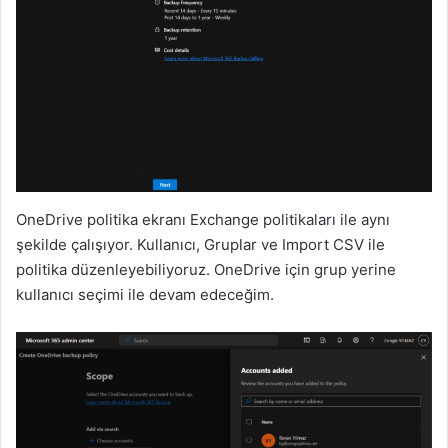
OneDrive politika ekranı Exchange politikaları ile aynı
şekilde çalışıyor. Kullanıcı, Gruplar ve Import CSV ile
politika düzenleyebiliyoruz. OneDrive için grup yerine
kullanıcı seçimi ile devam edeceğim.