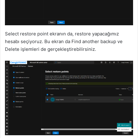
Select restore point ekranın da, restore yapacağımız
hesabı seçiyoruz. Bu ekran da Find another backup ve
Delete işlemleri de gerçekleştirebilirsiniz.