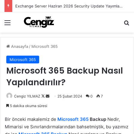
Exchange Server Haziran 2026 Security Update Yayımlandı
Menü
Ar
Anasayfa
/
Microsoft 365
Microsoft 365
Microsoft 365 Backup Nasıl
Yapılandırılır?
Follow
Bir
Cengiz YILMAZ
25 Şubat 2024
0
7
on
e-
5 dakika okuma süresi
X
posta
göndermek
Bir önceki makalemiz de
Microsoft 365
Backup
Nedir,
Mimarisi ve Sınırlandırmalarından bahsetmiştik, bu yazımız