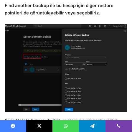
Find another backup ile bu hesap için diğer restore
pointleri de görüntüleyebilir veya seçebiliriz.
Yada Delete butonu ile ilgili restore pointi silebilirsiniz.
Facebook
X
WhatsApp
Telegram
Viber