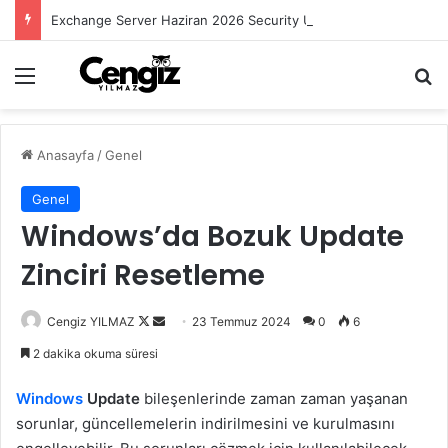
Exchange Server Haziran 2026 Security Update Yayımlandı
Menü
Ar
Anasayfa
/
Genel
Genel
Windows’da Bozuk Update
Zinciri Resetleme
Follow
Bir
Cengiz YILMAZ
23 Temmuz 2024
0
6
on
e-
2 dakika okuma süresi
X
posta
göndermek
Windows
Update
bileşenlerinde zaman zaman yaşanan
sorunlar, güncellemelerin indirilmesini ve kurulmasını