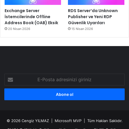
Exchange Server
RDS Server’da Unknown
İstemcilerinde Offline
Publisher ve Yeni RDP
Address Book (OAB) Eksik
Güvenlik Uyarıları
20 Nisan 2026
15 Nisan 2026
E-
Posta
adresinizi
giriniz
© 2026
Cengiz YILMAZ
| Microsoft MVP | Tüm Hakları Saklıdır.