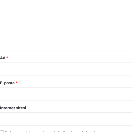
o
r
u
m
*
Ad
*
E-posta
*
İnternet sitesi