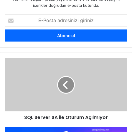
içerikler doğrudan e-posta kutunda.
E-
Posta
adresinizi
giriniz
SQL
Server
SA
ile
Oturum
Açılmıyor
SQL Server SA ile Oturum Açılmıyor
Exchange