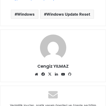
Windows
Windows Update Reset
Cengiz YILMAZ
Web
Facebook
X
LinkedIn
YouTube
GitHub
sitesi
Verimlilik ipuçları, pratik yaşam önerileri ve özenle seçtiğim