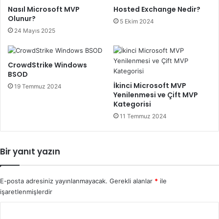
Nasıl Microsoft MVP
Hosted Exchange Nedir?
Olunur?
5 Ekim 2024
24 Mayıs 2025
CrowdStrike Windows
BSOD
İkinci Microsoft MVP
19 Temmuz 2024
Yenilenmesi ve Çift MVP
Kategorisi
11 Temmuz 2024
Bir yanıt yazın
E-posta adresiniz yayınlanmayacak.
Gerekli alanlar
*
ile
işaretlenmişlerdir
Y