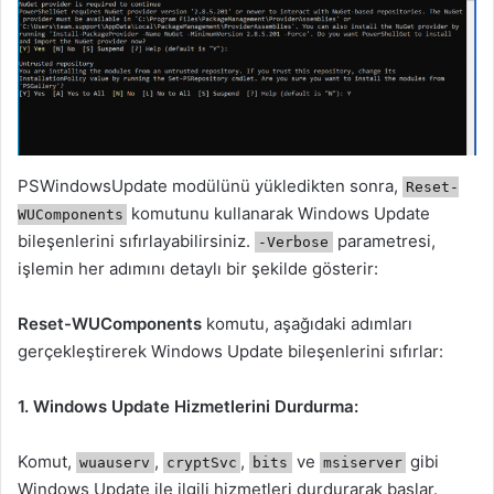
PSWindowsUpdate modülünü yükledikten sonra,
Reset-
komutunu kullanarak Windows Update
WUComponents
bileşenlerini sıfırlayabilirsiniz.
parametresi,
-Verbose
işlemin her adımını detaylı bir şekilde gösterir:
Reset-WUComponents
komutu, aşağıdaki adımları
gerçekleştirerek Windows Update bileşenlerini sıfırlar:
1. Windows Update Hizmetlerini Durdurma:
Komut,
,
,
ve
gibi
wuauserv
cryptSvc
bits
msiserver
Windows Update ile ilgili hizmetleri durdurarak başlar.