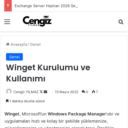
Exchange Server Haziran 2026 Security Update Yayımlandı
Menü
Ar
Anasayfa
/
Genel
Genel
Winget Kurulumu ve
Kullanımı
Follow
Bir
Cengiz YILMAZ
15 Mayıs 2022
0
7
on
e-
1 dakika okuma süresi
X
posta
göndermek
Winget
, Microsoft’un
Windows Package Manager
‘ıdır ve
uygulamaları hızlı ve kolay bir şekilde yüklemenize,