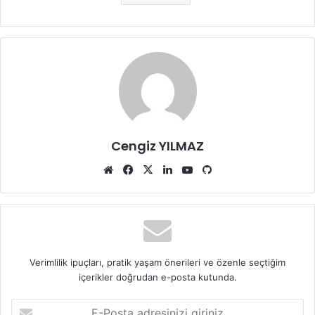
Cengiz YILMAZ
Web
Facebook
X
LinkedIn
YouTube
GitHub
sitesi
Verimlilik ipuçları, pratik yaşam önerileri ve özenle seçtiğim
içerikler doğrudan e-posta kutunda.
E-