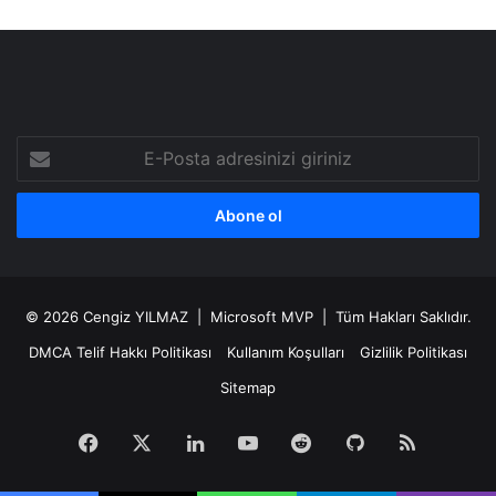
E-
Posta
adresinizi
giriniz
© 2026
Cengiz YILMAZ
| Microsoft MVP | Tüm Hakları Saklıdır.
DMCA Telif Hakkı Politikası
Kullanım Koşulları
Gizlilik Politikası
Sitemap
Facebook
X
LinkedIn
YouTube
Reddit
GitHub
RSS