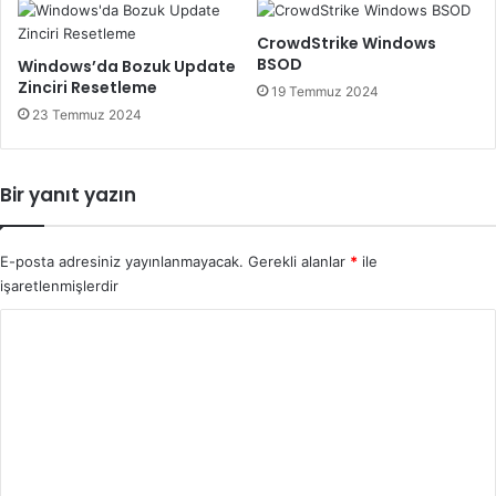
CrowdStrike Windows
BSOD
Windows’da Bozuk Update
Zinciri Resetleme
19 Temmuz 2024
23 Temmuz 2024
Bir yanıt yazın
E-posta adresiniz yayınlanmayacak.
Gerekli alanlar
*
ile
işaretlenmişlerdir
Y
o
r
u
m
*