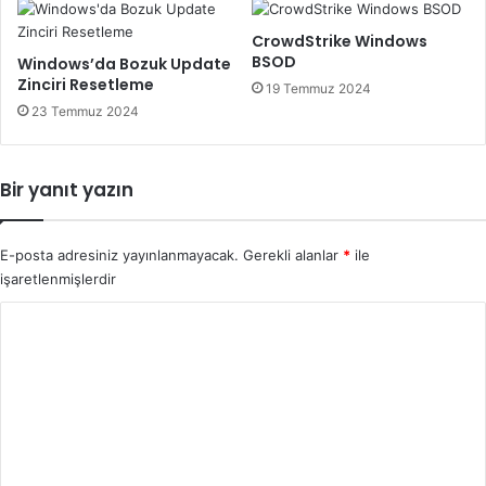
CrowdStrike Windows
BSOD
Windows’da Bozuk Update
Zinciri Resetleme
19 Temmuz 2024
23 Temmuz 2024
Bir yanıt yazın
E-posta adresiniz yayınlanmayacak.
Gerekli alanlar
*
ile
işaretlenmişlerdir
Y
o
r
u
m
*