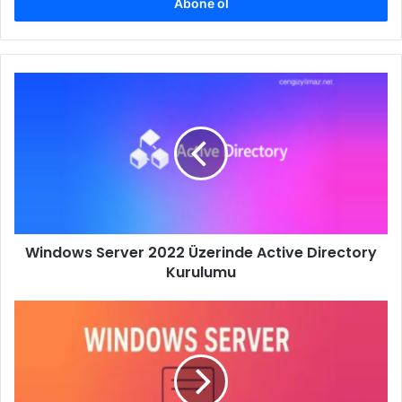
giriniz
Windows
Server
2022
Üzerinde
Active
Directory
Kurulumu
Windows Server 2022 Üzerinde Active Directory
Kurulumu
Windows
10
Sistemlerin
Windows
11