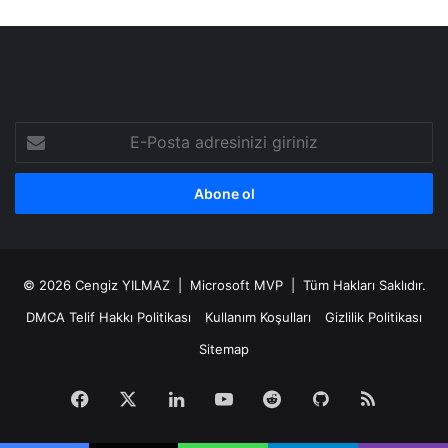
E-
Posta
adresinizi
giriniz
© 2026
Cengiz YILMAZ
| Microsoft MVP | Tüm Hakları Saklıdır.
DMCA Telif Hakkı Politikası
Kullanım Koşulları
Gizlilik Politikası
Sitemap
Facebook
X
LinkedIn
YouTube
Reddit
GitHub
RSS