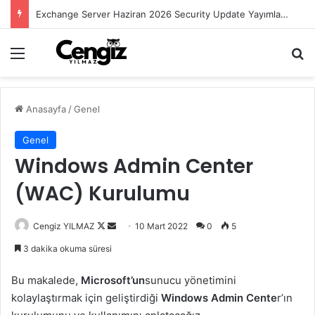
Exchange Server Haziran 2026 Security Update Yayımlandı
Menü
Ar
Anasayfa
/
Genel
Genel
Windows Admin Center
(WAC) Kurulumu
Follow
Bir
Cengiz YILMAZ
10 Mart 2022
0
5
on
e-
3 dakika okuma süresi
X
posta
göndermek
Bu makalede,
Microsoft’un
sunucu yönetimini
kolaylaştırmak için geliştirdiği
Windows Admin Cente
r’ın