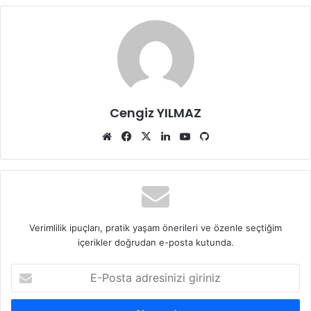
Cengiz YILMAZ
Web
Facebook
X
LinkedIn
YouTube
GitHub
sitesi
Verimlilik ipuçları, pratik yaşam önerileri ve özenle seçtiğim
içerikler doğrudan e-posta kutunda.
E-
Posta
adresinizi