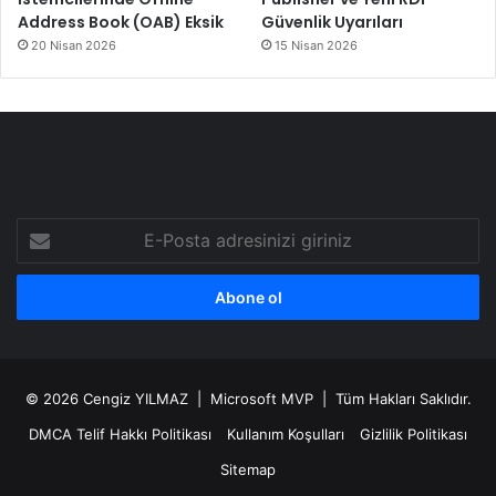
Address Book (OAB) Eksik
Güvenlik Uyarıları
20 Nisan 2026
15 Nisan 2026
E-
Posta
adresinizi
giriniz
© 2026
Cengiz YILMAZ
| Microsoft MVP | Tüm Hakları Saklıdır.
DMCA Telif Hakkı Politikası
Kullanım Koşulları
Gizlilik Politikası
Sitemap