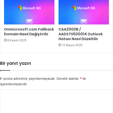
Onmicrosoft.com Fallback
CAA2000B /
Domain Nasıl Değiştirilir
AADSTS500014 Outlook
Hatası Nasıl Düzeltilir
6 Kasım 2025
12 Mayıs 2025
Bir yanıt yazın
E-posta adresiniz yayınlanmayacak.
Gerekli alanlar
*
ile
işaretlenmişlerdir
Y
o
r