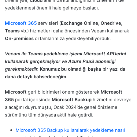
önemliyse,
Cloud
alanında kullandığımız hizmetlerin de
yedeklenmesi önemli hale gelmeye başladı.
Microsoft 365
servisleri (
Exchange Online, Onedrive,
Teams
vb.) hizmetleri daha öncesinden Veeam kullanarak
On-premises
ortamlarımıza yedekleyebiliyorduk.
Veeam ile Teams yedekleme işlemi Microsoft API’lerini
kullanarak gerçekleşiyor ve Azure PaaS aboneliği
gerekmektedir.
Konumuz bu olmadığı başka bir yazı da
daha detaylı bahsedeceğim.
Microsoft
geri bildirimleri önem göstererek
Microsoft
365
portal içerisinde
Microsoft Backup
hizmetini devreye
alacağını duyrumuştu, Ocak 2024’de genel önizleme
sürümünü tüm dünyada aktif hale getirdi.
Microsoft 365 Backup kullanılarak yedekleme nasıl