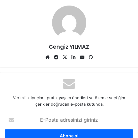
Cengiz YILMAZ
Web
Facebook
X
LinkedIn
YouTube
GitHub
sitesi
Verimlilik ipuçları, pratik yaşam önerileri ve özenle seçtiğim
içerikler doğrudan e-posta kutunda.
E-
Posta
adresinizi
giriniz