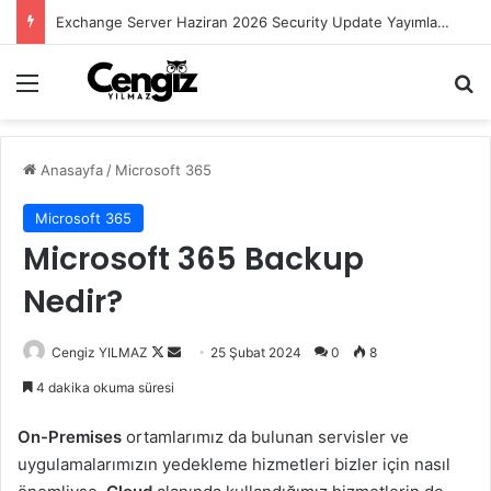
Exchange Server Haziran 2026 Security Update Yayımlandı
Menü
Ar
Anasayfa
/
Microsoft 365
Microsoft 365
Microsoft 365 Backup
Nedir?
Follow
Bir
Cengiz YILMAZ
25 Şubat 2024
0
8
on
e-
4 dakika okuma süresi
X
posta
göndermek
On-Premises
ortamlarımız da bulunan servisler ve
uygulamalarımızın yedekleme hizmetleri bizler için nasıl