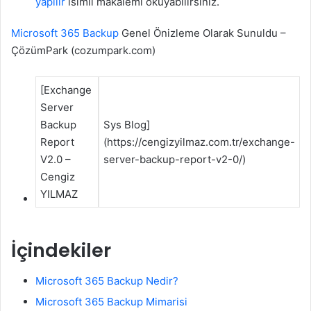
yapılır
isimli makalemi okuyabilirsiniz.
Microsoft 365 Backup
Genel Önizleme Olarak Sunuldu –
ÇözümPark (cozumpark.com)
[Exchange
Server
Backup
Sys Blog]
Report
(https://cengizyilmaz.com.tr/exchange-
V2.0 –
server-backup-report-v2-0/)
Cengiz
YILMAZ
İçindekiler
Microsoft 365 Backup Nedir?
Microsoft 365 Backup Mimarisi