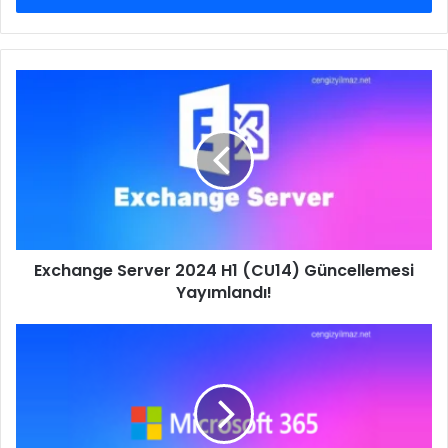
Exchange
Server
2024
H1
(CU14)
Güncellemesi
Yayımlandı!
Exchange Server 2024 H1 (CU14) Güncellemesi
Yayımlandı!
Microsoft
365
Backup
Nasıl
Yapılandırılır?