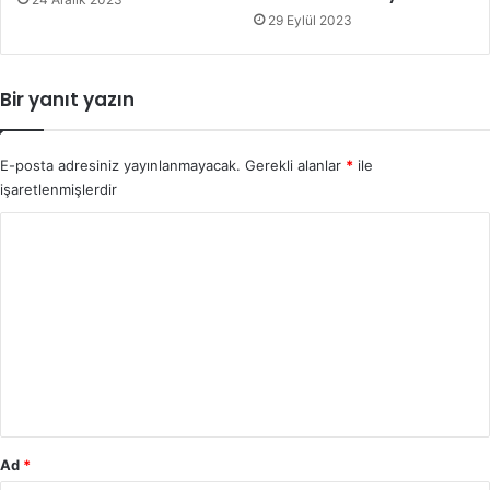
29 Eylül 2023
Bir yanıt yazın
E-posta adresiniz yayınlanmayacak.
Gerekli alanlar
*
ile
işaretlenmişlerdir
Y
o
r
u
m
*
Ad
*