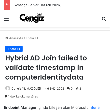
Exchange Server Haziran 2026 Security Update Yayımlandı
Menü
Ar
Anasayfa
/
Entra ID
Entra ID
Hybrid AD Join failed to
validate timestamp in
computerIdentitydata
Follow
Bir
Cengiz YILMAZ
6 Eylül 2022
0
8
on
e-
1 dakika okuma süresi
X
posta
göndermek
Endpoint Manage
r içinde bileşen olan Microsoft
Intune