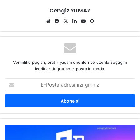
Cengiz YILMAZ
Web
Facebook
X
LinkedIn
YouTube
GitHub
sitesi
Verimlilik ipuçları, pratik yaşam önerileri ve özenle seçtiğim
içerikler doğrudan e-posta kutunda.
E-
Posta
adresinizi
giriniz
Exchange
Server'da