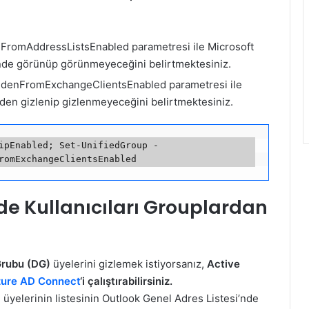
romAddressListsEnabled parametresi ile Microsoft
inde görünüp görünmeyeceğini belirtmektesiniz.
denFromExchangeClientsEnabled parametresi ile
nden gizlenip gizlenmeyeceğini belirtmektesiniz.
ipEnabled; Set-UnifiedGroup -
’de Kullanıcıları Grouplardan
Grubu (DG)
üyelerini gizlemek istiyorsanız,
Active
ure AD Connect
‘i çalıştırabilirsiniz.
u üyelerinin listesinin Outlook Genel Adres Listesi’nde