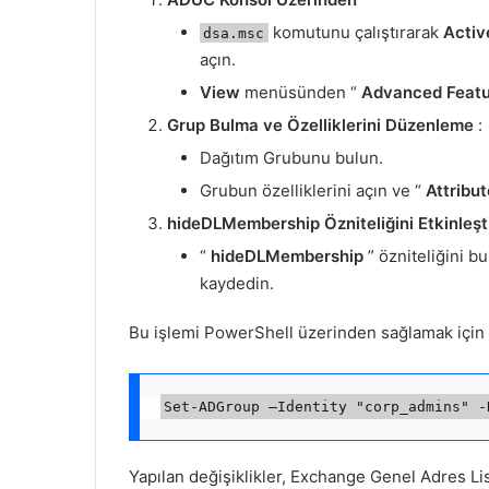
komutunu çalıştırarak
Activ
dsa.msc
açın.
View
menüsünden “
Advanced Featu
Grup Bulma ve Özelliklerini Düzenleme
:
Dağıtım Grubunu bulun.
Grubun özelliklerini açın ve “
Attribut
hideDLMembership Özniteliğini Etkinleş
“
hideDLMembership
” özniteliğini b
kaydedin.
Bu işlemi PowerShell üzerinden sağlamak için aş
Yapılan değişiklikler, Exchange Genel Adres Li