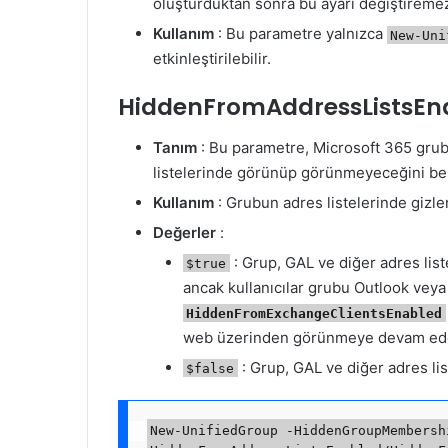
oluşturduktan sonra bu ayarı değiştiremez
Kullanım
: Bu parametre yalnızca
New-Uni
etkinleştirilebilir.
HiddenFromAddressListsEn
Tanım
: Bu parametre, Microsoft 365 grub
listelerinde görünüp görünmeyeceğini beli
Kullanım
: Grubun adres listelerinde gizle
Değerler
:
: Grup, GAL ve diğer adres list
$true
ancak kullanıcılar grubu Outlook ve
HiddenFromExchangeClientsEnabled
web üzerinden görünmeye devam ed
: Grup, GAL ve diğer adres li
$false
New-UnifiedGroup -HiddenGroupMembersh