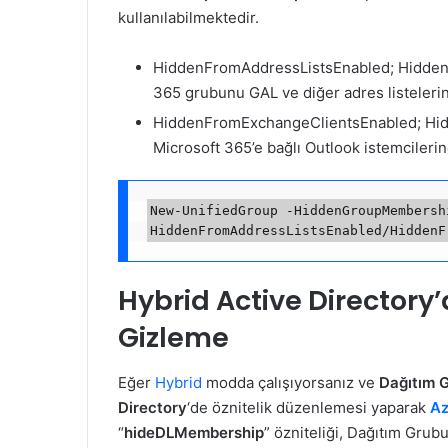
kullanılabilmektedir.
HiddenFromAddressListsEnabled; HiddenF
365 grubunu GAL ve diğer adres listeler
HiddenFromExchangeClientsEnabled; Hid
Microsoft 365’e bağlı Outlook istemcileri
New-UnifiedGroup -HiddenGroupMembersh
Hybrid Active Directory
Gizleme
Eğer
Hybrid
modda çalışıyorsanız ve
Dağıtım 
Directory
‘de öznitelik düzenlemesi yaparak
Az
“
hideDLMembership
” özniteliği, Dağıtım Grub