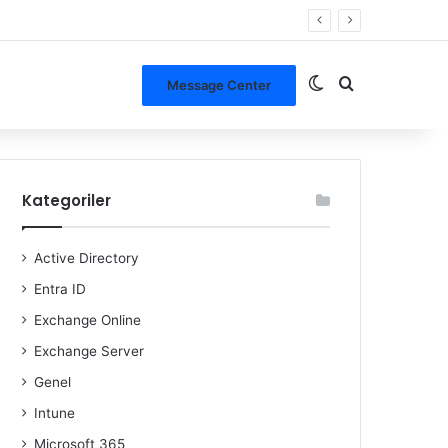
Dış görünümü de
Arama yap ..
Message Center
Kategoriler
Active Directory
Entra ID
Exchange Online
Exchange Server
Genel
Intune
Microsoft 365