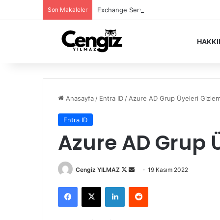
Son Makaleler
Exchange Server Haziran 2026 Security
HAKK
Anasayfa
/
Entra ID
/
Azure AD Grup Üyeleri Gizle
Entra ID
Azure AD Grup Ü
Follow
Bir
Cengiz YILMAZ
19 Kasım 2022
on
e-
Facebook
X
LinkedIn
Reddit
X
posta
göndermek