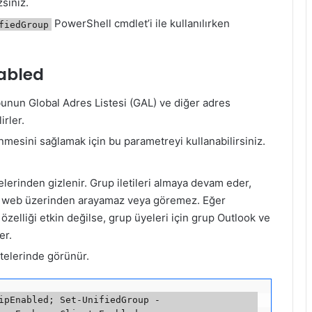
siniz.
PowerShell cmdlet’i ile kullanılırken
fiedGroup
abled
unun Global Adres Listesi (GAL) ve diğer adres
rler.
nmesini sağlamak için bu parametreyi kullanabilirsiniz.
elerinden gizlenir. Grup iletileri almaya devam eder,
ya web üzerinden arayamaz veya göremez. Eğer
özelliği etkin değilse, grup üyeleri için grup Outlook ve
er.
stelerinde görünür.
ipEnabled; Set-UnifiedGroup -