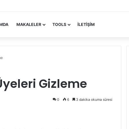
 Update Yayımlandı
IMDA
MAKALELER
TOOLS
İLETIŞIM
me
yeleri Gizleme
0
6
3 dakika okuma süresi