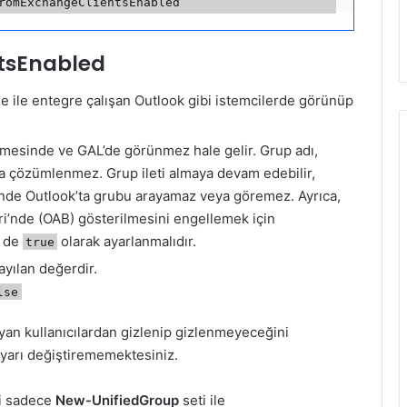
tsEnabled
 ile entegre çalışan Outlook gibi istemcilerde görünüp
ölmesinde ve GAL’de görünmez hale gelir. Grup adı,
nda çözümlenmez. Grup ileti almaya devam edebilir,
inde Outlook’ta grubu arayamaz veya göremez. Ayrıca,
i’nde (OAB) gösterilmesini engellemek için
i de
olarak ayarlanmalıdır.
true
ayılan değerdir.
lse
yan kullanıcılardan gizlenip gizlenmeyeceğini
ayarı değiştirememektesiniz.
i sadece
New-UnifiedGroup
seti ile