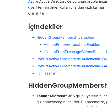
Azure
Active Directory’de bulunan gruplarınızın
üyeliklerinin diğer kullanıcılardan gizli kalması
olanak tanır.
İçindekiler
HiddenGroupMembershipEnabled
HiddenFromAddressListsEnabled
HiddenFromExchangeClientsEnabled
Hybrid Active Directory’de Kullanıcıları 
Hybrid Active Directory’de Kullanıcıları 
İlgili Yazılar
HiddenGroupMembersh
Tanım
:
Microsoft 365
grup üyelerinin, gr
gizlenmeyeceğini belirler. Bu parametre, 