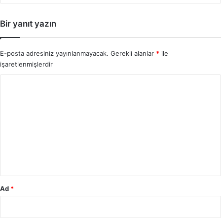
Bir yanıt yazın
E-posta adresiniz yayınlanmayacak.
Gerekli alanlar
*
ile
işaretlenmişlerdir
Y
o
r
u
m
*
Ad
*