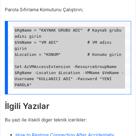
Parola Sıfırlama Komutunu Çalıştırın;
$RgName = "KAYNAK GRUBU ADI"  # Kaynak grubu 
adını girin

$VmName = "VM ADI"            # VM adını 
girin

$Location = "KONUM"           # Konumu girin

Set-AzVMAccessExtension -ResourceGroupName 
$RgName -Location $Location -VMName $VmName -
Username "KULLANICI ADI" -Password "YENİ 
İlgili Yazılar
Bu yazi ile iliskili diger teknik icerikler:
How to Restore Connection After Accidentally