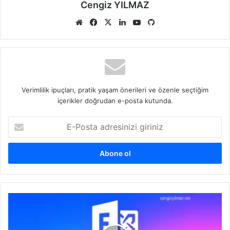
Cengiz YILMAZ
Web
Facebook
X
LinkedIn
YouTube
GitHub
sitesi
Verimlilik ipuçları, pratik yaşam önerileri ve özenle seçtiğim
içerikler doğrudan e-posta kutunda.
E-
Posta
adresinizi
giriniz
Exchange
Server
Backup
Report