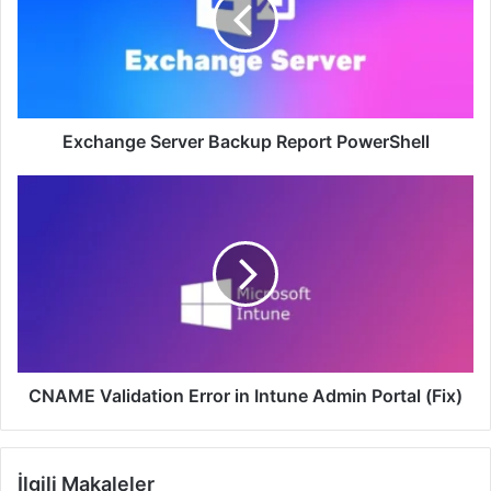
PowerShell
Exchange Server Backup Report PowerShell
CNAME
Validation
Error
in
Intune
Admin
Portal
(Fix)
CNAME Validation Error in Intune Admin Portal (Fix)
İlgili Makaleler