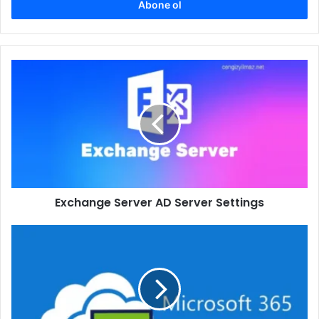
giriniz
Exchange
Server
AD
Server
Settings
Exchange Server AD Server Settings
Exchange
Online
Soft-
Match