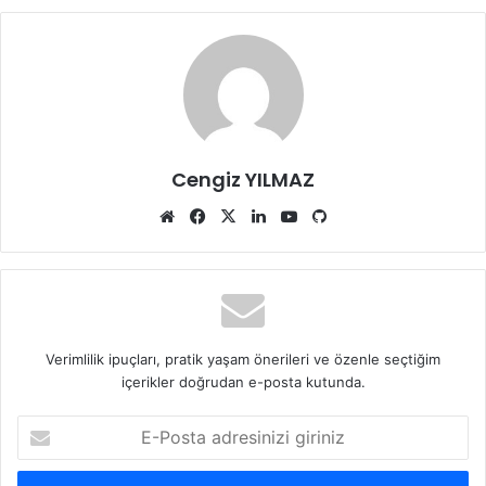
Cengiz YILMAZ
Web
Facebook
X
LinkedIn
YouTube
GitHub
sitesi
Verimlilik ipuçları, pratik yaşam önerileri ve özenle seçtiğim
içerikler doğrudan e-posta kutunda.
E-
Posta
adresinizi