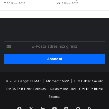
20 Nisan 2026
15 Nisan 2026
E-
Posta
adresinizi
giriniz
© 2026
Cengiz YILMAZ
| Microsoft MVP | Tüm Hakları Saklıdır.
DMCA Telif Hakkı Politikası
Kullanım Koşulları
Gizlilik Politikası
Sitemap
Facebook
X
LinkedIn
YouTube
Reddit
GitHub
RSS