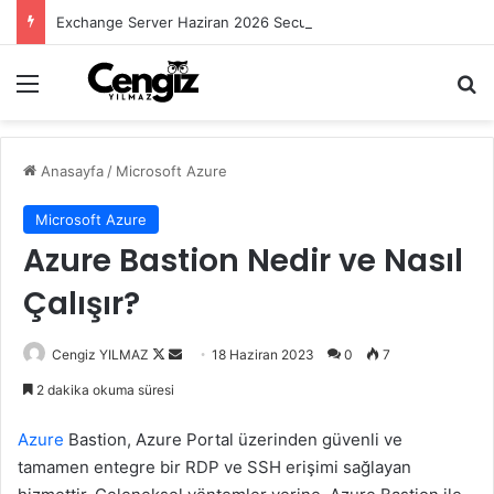
Exchange Server Haziran 2026 Security Update Yayımlandı
Menü
Ar
Anasayfa
/
Microsoft Azure
Microsoft Azure
Azure Bastion Nedir ve Nasıl
Çalışır?
Follow
Bir
Cengiz YILMAZ
18 Haziran 2023
0
7
on
e-
2 dakika okuma süresi
X
posta
göndermek
Azure
Bastion, Azure Portal üzerinden güvenli ve
tamamen entegre bir RDP ve SSH erişimi sağlayan