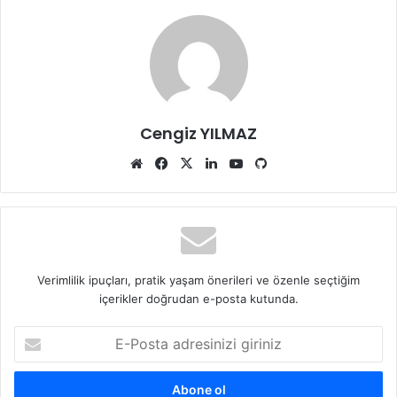
Cengiz YILMAZ
Web
Facebook
X
LinkedIn
YouTube
GitHub
sitesi
Verimlilik ipuçları, pratik yaşam önerileri ve özenle seçtiğim
içerikler doğrudan e-posta kutunda.
E-
Posta
adresinizi
giriniz