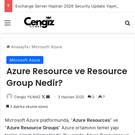
Exchange Server Haziran 2026 Security Update Yayımlandı
Menü
Ar
Anasayfa
/
Microsoft Azure
Microsoft Azure
Azure Resource ve Resource
Group Nedir?
Follow
Bir
Cengiz YILMAZ
3 Haziran 2025
0
7
on
e-
3 dakika okuma süresi
X
posta
göndermek
Microsoft Azure platformunda, “
Azure Resources
” ve
“
Azure Resource Groups
” Azure ortamının temel yapı