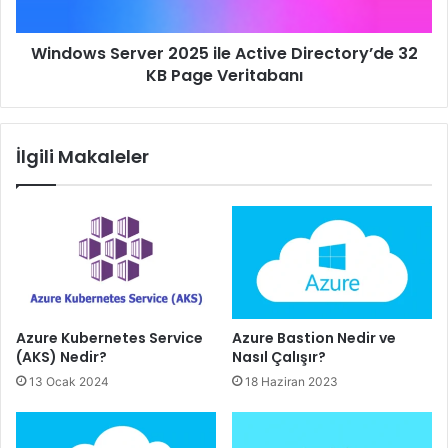
KB
Page
Windows Server 2025 ile Active Directory’de 32
Veritabanı
KB Page Veritabanı
İlgili Makaleler
Azure Kubernetes Service
Azure Bastion Nedir ve
(AKS) Nedir?
Nasıl Çalışır?
13 Ocak 2024
18 Haziran 2023