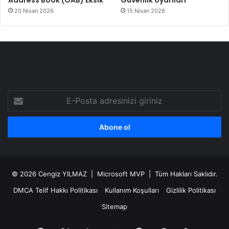
Address Book (OAB) Eksik
Güvenlik Uyarıları
20 Nisan 2026
15 Nisan 2026
E-
Posta
adresinizi
giriniz
© 2026
Cengiz YILMAZ
| Microsoft MVP | Tüm Hakları Saklıdır.
DMCA Telif Hakkı Politikası
Kullanım Koşulları
Gizlilik Politikası
Sitemap