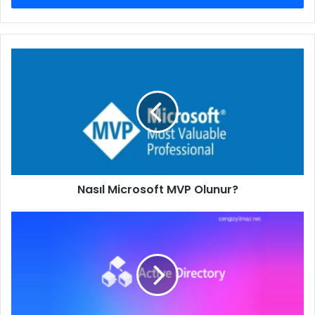
Nasıl
Microsoft
MVP
Olunur?
Nasıl Microsoft MVP Olunur?
Windows
Server
2025
ile
Active
Directory’de
32