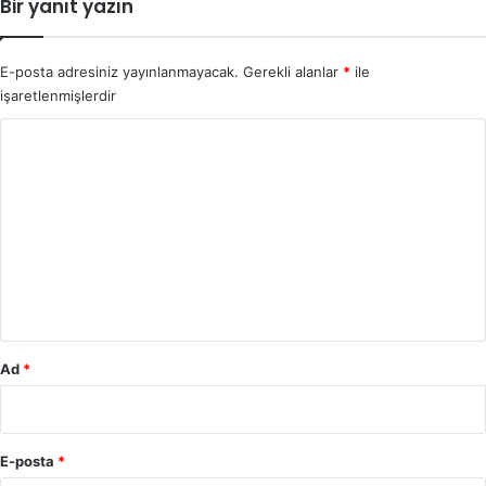
Bir yanıt yazın
E-posta adresiniz yayınlanmayacak.
Gerekli alanlar
*
ile
işaretlenmişlerdir
Y
o
r
u
m
*
Ad
*
E-posta
*