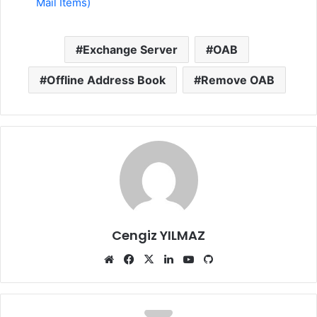
Mail Items)
Exchange Server
OAB
Offline Address Book
Remove OAB
Cengiz YILMAZ
Web
Facebook
X
LinkedIn
YouTube
GitHub
sitesi