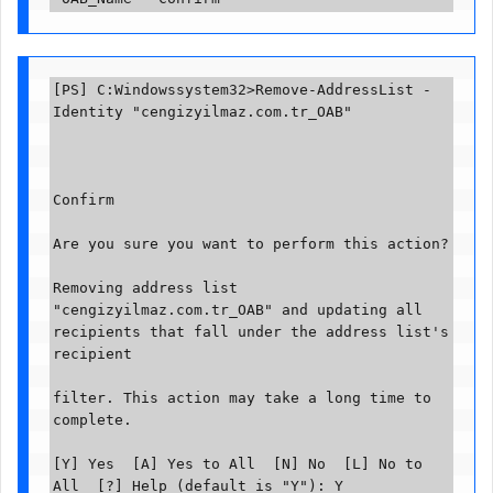
[PS] C:Windowssystem32>Remove-AddressList -
Identity "cengizyilmaz.com.tr_OAB"

Confirm

Are you sure you want to perform this action?

Removing address list 
"cengizyilmaz.com.tr_OAB" and updating all 
recipients that fall under the address list's 
recipient

filter. This action may take a long time to 
complete.

[Y] Yes  [A] Yes to All  [N] No  [L] No to 