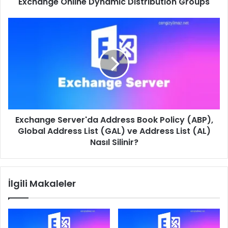
Exchange Online Dynamic Distribution Groups
Exchange
Server'da
Address
Book
Policy
(ABP),
Global
Address
List
Exchange Server'da Address Book Policy (ABP),
(GAL)
ve
Global Address List (GAL) ve Address List (AL)
Address
Nasıl Silinir?
List
(AL)
Nasıl
İlgili Makaleler
Silinir?