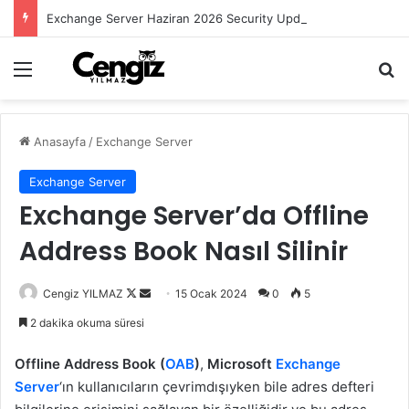
Exchange Server Haziran 2026 Security Update Yayımlandı
Menü
Ar
Anasayfa
/
Exchange Server
Exchange Server
Exchange Server’da Offline
Address Book Nasıl Silinir
Follow
Bir
Cengiz YILMAZ
15 Ocak 2024
0
5
on
e-
2 dakika okuma süresi
X
posta
göndermek
Offline Address Book (
OAB
)
,
Microsoft
Exchange
Server
‘ın kullanıcıların çevrimdışıyken bile adres defteri