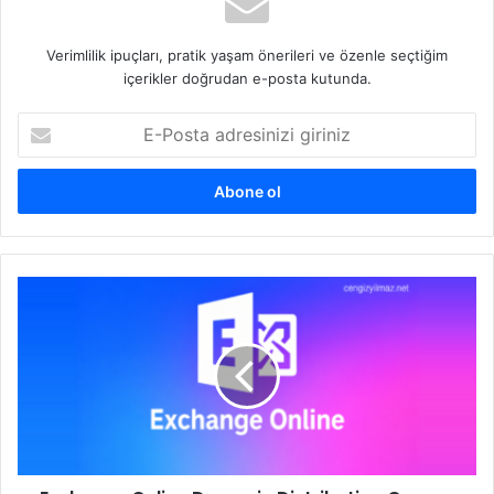
Verimlilik ipuçları, pratik yaşam önerileri ve özenle seçtiğim
içerikler doğrudan e-posta kutunda.
E-
Posta
adresinizi
giriniz
Exchange
Online
Dynamic
Distribution
Groups