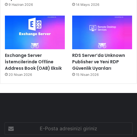
9 Haziran 2026
14 Mayıs 2026
Exchange Server
RDS Server’da Unknown
İstemcilerinde Offline
Publisher ve Yeni RDP
Address Book (OAB) Eksik
Güvenlik Uyarıları
20 Nisan 2026
15 Nisan 2026
E-
Posta