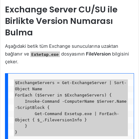
Exchange Server CU/SU ile
Birlikte Version Numarası
Bulma
Aşağıdaki betik tüm Exchange sunucularına uzaktan
bağlanır ve
dosyasının
FileVersion
bilgisini
ExSetup.exe
çeker.
$ExchangeServers = Get-ExchangeServer | Sort-
Object Name

ForEach ($Server in $ExchangeServers) {

    Invoke-Command -ComputerName $Server.Name 
-ScriptBlock {

        Get-Command Exsetup.exe | ForEach-
Object { $_.FileversionInfo }

    }
