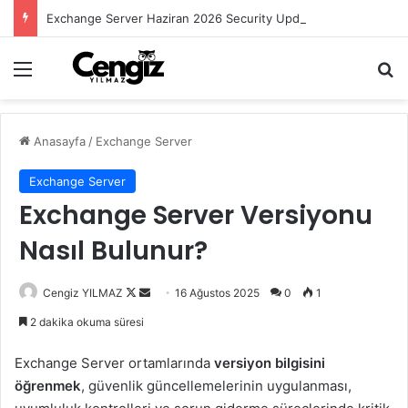
Exchange Server Haziran 2026 Security Update Yayımlandı
Menü
Ar
Anasayfa
/
Exchange Server
Exchange Server
Exchange Server Versiyonu
Nasıl Bulunur?
Follow
Bir
Cengiz YILMAZ
16 Ağustos 2025
0
1
on
e-
2 dakika okuma süresi
X
posta
göndermek
Exchange Server ortamlarında
versiyon bilgisini
öğrenmek
, güvenlik güncellemelerinin uygulanması,