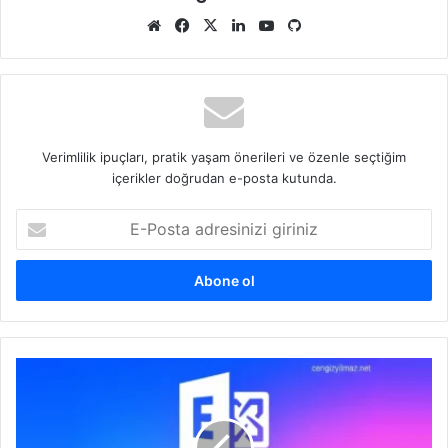
Web
Facebook
X
LinkedIn
YouTube
GitHub
sitesi
Verimlilik ipuçları, pratik yaşam önerileri ve özenle seçtiğim
içerikler doğrudan e-posta kutunda.
E-
Posta
adresinizi
giriniz
Exchange
Server
Build
Numbers,