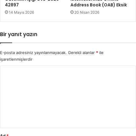
42897
Address Book (OAB) Eksik
14 Mayıs 2026
20 Nisan 2026
Bir yanıt yazın
E-posta adresiniz yayınlanmayacak.
Gerekli alanlar
*
ile
işaretlenmişlerdir
Y
o
r
u
m
*
Ad
*