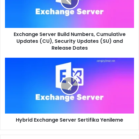
Cumulative
Updates
(CU),
Security
Updates
Exchange Server Build Numbers, Cumulative
(SU)
and
Updates (CU), Security Updates (SU) and
Release
Release Dates
Dates
Hybrid
Exchange
Server
Sertifika
Yenileme
Hybrid Exchange Server Sertifika Yenileme