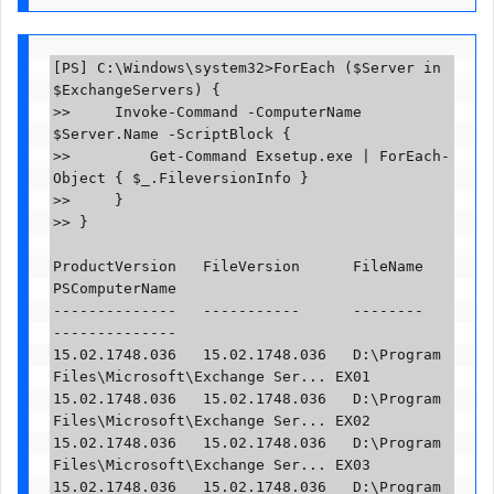
[PS] C:\Windows\system32>ForEach ($Server in 
$ExchangeServers) {

>>     Invoke-Command -ComputerName 
$Server.Name -ScriptBlock {

>>         Get-Command Exsetup.exe | ForEach-
Object { $_.FileversionInfo }

>>     }

>> }

ProductVersion   FileVersion      FileName                                   
PSComputerName

--------------   -----------      --------                                   
--------------

15.02.1748.036   15.02.1748.036   D:\Program 
Files\Microsoft\Exchange Ser... EX01

15.02.1748.036   15.02.1748.036   D:\Program 
Files\Microsoft\Exchange Ser... EX02

15.02.1748.036   15.02.1748.036   D:\Program 
Files\Microsoft\Exchange Ser... EX03

15.02.1748.036   15.02.1748.036   D:\Program 