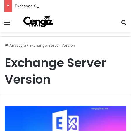
Exchange Server Haziran 2026 Security Update Yayımlandı
Menü
Ar
Anasayfa
/
Exchange Server Version
Exchange Server
Version