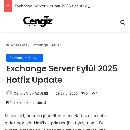
Exchange Server Haziran 2026 Security Update Yayımlandı
Menü
Ar
Anasayfa
/
Exchange Server
Exchange Server
Exchange Server Eylül 2025
Hotfix Update
Follow
Bir
Cengiz YILMAZ
29 Eylül 2025
0
1
on
e-
2 dakika okuma süresi
X
posta
göndermek
Microsoft, önceki güncellemelerdeki bazı sorunları
gidermek için
Hotfix Updates (HU)
yayımladı. Bu