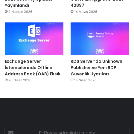
Yayımlandı
42897
9 Haziran 2026
14 Mayıs 2026
Exchange Server
RDS Server’da Unknown
İstemcilerinde Offline
Publisher ve Yeni RDP
Address Book (OAB) Eksik
Güvenlik Uyarıları
20 Nisan 2026
15 Nisan 2026
E-