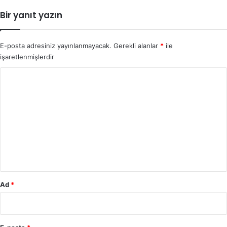
Bir yanıt yazın
E-posta adresiniz yayınlanmayacak.
Gerekli alanlar
*
ile
işaretlenmişlerdir
Y
o
r
u
m
*
Ad
*