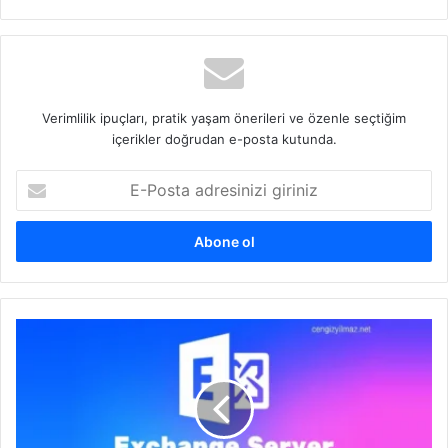
sitesi
Verimlilik ipuçları, pratik yaşam önerileri ve özenle seçtiğim
içerikler doğrudan e-posta kutunda.
E-
Posta
adresinizi
giriniz
Hybrid
Exchange
Server
Sertifika
Yenileme