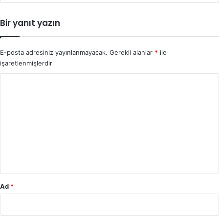
Bir yanıt yazın
E-posta adresiniz yayınlanmayacak.
Gerekli alanlar
*
ile
işaretlenmişlerdir
Y
o
r
u
m
*
Ad
*