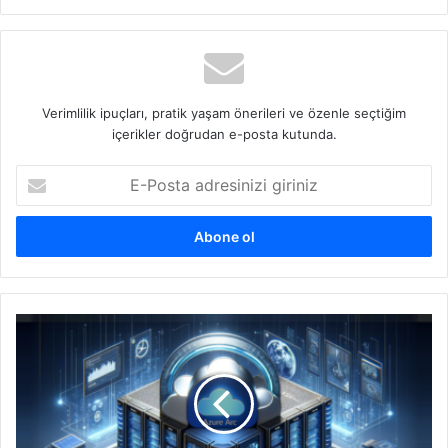
sitesi
Verimlilik ipuçları, pratik yaşam önerileri ve özenle seçtiğim
içerikler doğrudan e-posta kutunda.
E-
Posta
adresinizi
giriniz
Windows
Server
2022'de
Azure
Arc
Entegrasyonu: