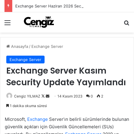
Exchange Server Haziran 2026 Security Update Yayımlandı
Menü
Ar
Anasayfa
/
Exchange Server
Exchange Server
Exchange Server Kasım
Security Update Yayımlandı
Follow
Bir
Cengiz YILMAZ
14 Kasım 2023
0
2
on
e-
1 dakika okuma süresi
X
posta
göndermek
Microsoft,
Exchange
Server’ın belirli sürümlerinde bulunan
güvenlik açıkları için Güvenlik Güncellemeleri (SUs)