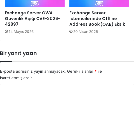
Exchange Server OWA
Exchange Server
Güvenlik Açığı CVE-2026-
İstemcilerinde Offline
42897
Address Book (OAB) Eksik
14 Mayıs 2026
20 Nisan 2026
Bir yanıt yazın
E-posta adresiniz yayınlanmayacak.
Gerekli alanlar
*
ile
işaretlenmişlerdir
Y
o
r
u
m
*