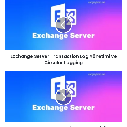
Exchange
Server
Transaction
Log
Yönetimi
ve
Circular
Logging
Exchange Server Transaction Log Yönetimi ve
Circular Logging
Exchange
Server
Backup
Report
V3.0