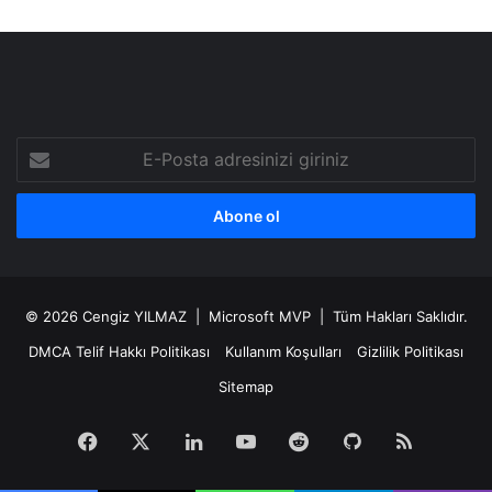
E-
Posta
adresinizi
giriniz
© 2026
Cengiz YILMAZ
| Microsoft MVP | Tüm Hakları Saklıdır.
DMCA Telif Hakkı Politikası
Kullanım Koşulları
Gizlilik Politikası
Sitemap
Facebook
X
LinkedIn
YouTube
Reddit
GitHub
RSS