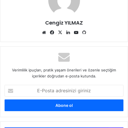
Cengiz YILMAZ
Web
Facebook
X
LinkedIn
YouTube
GitHub
sitesi
Verimlilik ipuçları, pratik yaşam önerileri ve özenle seçtiğim
içerikler doğrudan e-posta kutunda.
E-
Posta
adresinizi
giriniz