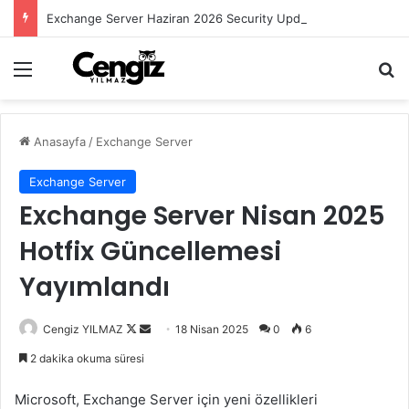
Exchange Server Haziran 2026 Security Update Yayımlandı
Menü
Ar
Anasayfa
/
Exchange Server
Exchange Server
Exchange Server Nisan 2025
Hotfix Güncellemesi
Yayımlandı
Follow
Bir
Cengiz YILMAZ
18 Nisan 2025
0
6
on
e-
2 dakika okuma süresi
X
posta
göndermek
Microsoft, Exchange Server için yeni özellikleri