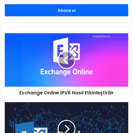
adresinizi
giriniz
Exchange
Online
IPV6
Nasıl
Etkinleştirilir
Exchange Online IPV6 Nasıl Etkinleştirilir
Hosted
Exchange
Nedir?