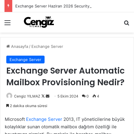
Exchange Server Haziran 2026 Security Update Yayımlandı
Menü
Ar
Anasayfa
/
Exchange Server
Exchange Server
Exchange Server Automatic
Mailbox Provisioning Nedir?
Follow
Bir
Cengiz YILMAZ
5 Ekim 2024
0
4
on
e-
2 dakika okuma süresi
X
posta
göndermek
Microsoft
Exchange Server
2013, IT yöneticilerine büyük
kolaylıklar sunan otomatik mailbox dağıtım özelliği ile