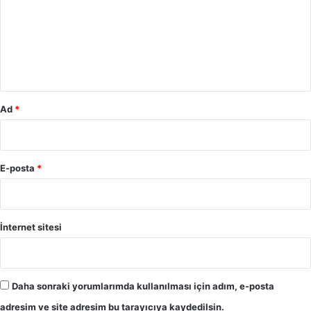
r
u
m
*
Ad
*
E-posta
*
İnternet sitesi
Daha sonraki yorumlarımda kullanılması için adım, e-posta
adresim ve site adresim bu tarayıcıya kaydedilsin.