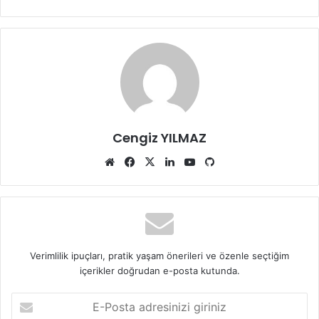
Cengiz YILMAZ
Web
Facebook
X
LinkedIn
YouTube
GitHub
sitesi
Verimlilik ipuçları, pratik yaşam önerileri ve özenle seçtiğim
içerikler doğrudan e-posta kutunda.
E-
Posta