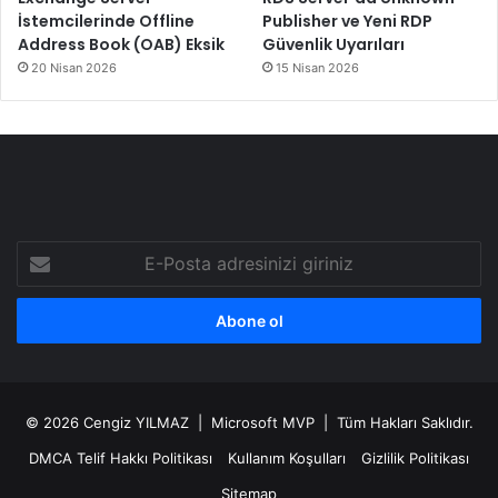
İstemcilerinde Offline
Publisher ve Yeni RDP
Address Book (OAB) Eksik
Güvenlik Uyarıları
20 Nisan 2026
15 Nisan 2026
E-
Posta
adresinizi
giriniz
© 2026
Cengiz YILMAZ
| Microsoft MVP | Tüm Hakları Saklıdır.
DMCA Telif Hakkı Politikası
Kullanım Koşulları
Gizlilik Politikası
Sitemap