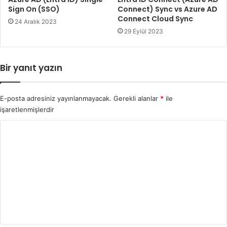
Sign On (SSO)
Connect) Sync vs Azure AD
Connect Cloud Sync
24 Aralık 2023
29 Eylül 2023
Bir yanıt yazın
E-posta adresiniz yayınlanmayacak.
Gerekli alanlar
*
ile
işaretlenmişlerdir
Y
o
r
u
m
*