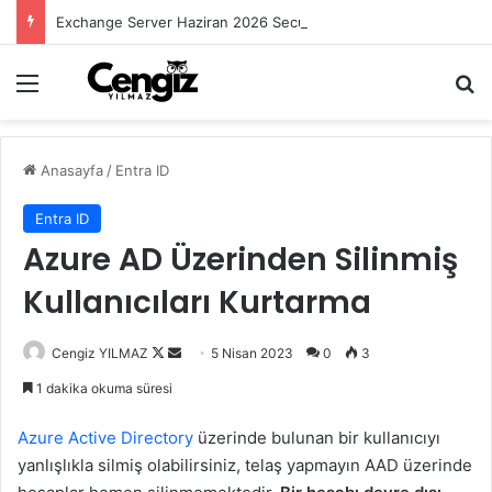
Exchange Server Haziran 2026 Security Update Yayımlandı
Menü
Ar
Anasayfa
/
Entra ID
Entra ID
Azure AD Üzerinden Silinmiş
Kullanıcıları Kurtarma
Follow
Bir
Cengiz YILMAZ
5 Nisan 2023
0
3
on
e-
1 dakika okuma süresi
X
posta
göndermek
Azure Active Directory
üzerinde bulunan bir kullanıcıyı
yanlışlıkla silmiş olabilirsiniz, telaş yapmayın AAD üzerinde