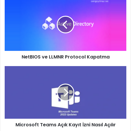
NetBIOS
ve
LLMNR
Protocol
Kapatma
NetBIOS ve LLMNR Protocol Kapatma
Microsoft
Teams
Açık
Kayıt
İzni
Nasıl
Açılır
Microsoft Teams Açık Kayıt İzni Nasıl Açılır