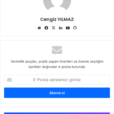
Cengiz YILMAZ
Web
Facebook
X
LinkedIn
YouTube
GitHub
sitesi
Verimlilik ipuçları, pratik yaşam önerileri ve özenle seçtiğim
içerikler doğrudan e-posta kutunda.
E-
Posta
adresinizi
giriniz