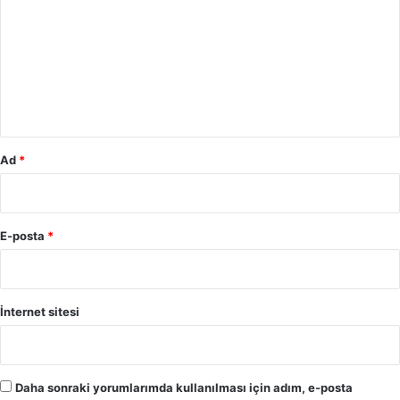
r
u
m
*
Ad
*
E-posta
*
İnternet sitesi
Daha sonraki yorumlarımda kullanılması için adım, e-posta