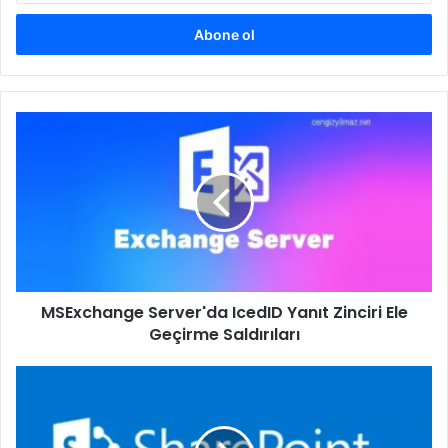
adresinizi
giriniz
MSExchange
Server'da
IcedID
Yanıt
Zinciri
Ele
Geçirme
Saldırıları
MSExchange Server'da IcedID Yanıt Zinciri Ele
Geçirme Saldırıları
SharePoint'te
Retention
Policy
Nasıl