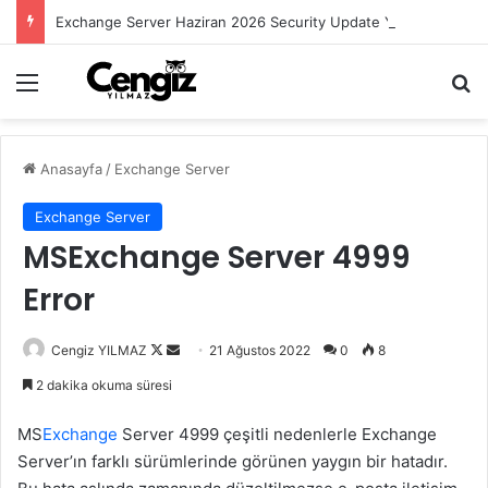
Exchange Server Haziran 2026 Security Update Yayımlandı
Menü
Ar
Anasayfa
/
Exchange Server
Exchange Server
MSExchange Server 4999
Error
Follow
Bir
Cengiz YILMAZ
21 Ağustos 2022
0
8
on
e-
2 dakika okuma süresi
X
posta
göndermek
MS
Exchange
Server 4999 çeşitli nedenlerle Exchange
Server’ın farklı sürümlerinde görünen yaygın bir hatadır.