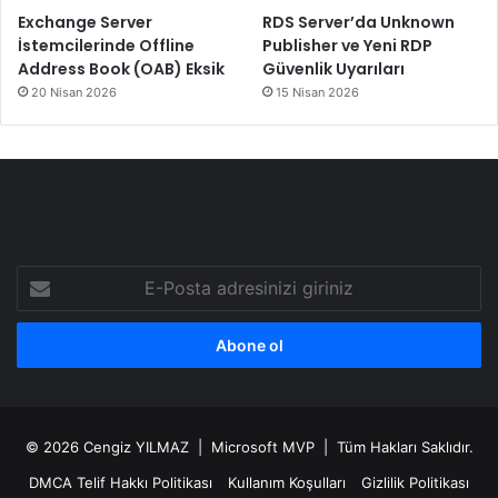
Exchange Server
RDS Server’da Unknown
İstemcilerinde Offline
Publisher ve Yeni RDP
Address Book (OAB) Eksik
Güvenlik Uyarıları
20 Nisan 2026
15 Nisan 2026
E-
Posta
adresinizi
giriniz
© 2026
Cengiz YILMAZ
| Microsoft MVP | Tüm Hakları Saklıdır.
DMCA Telif Hakkı Politikası
Kullanım Koşulları
Gizlilik Politikası