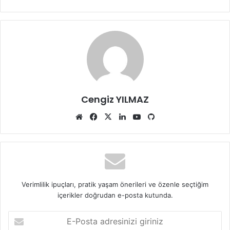
Cengiz YILMAZ
Web
Facebook
X
LinkedIn
YouTube
GitHub
sitesi
Verimlilik ipuçları, pratik yaşam önerileri ve özenle seçtiğim
içerikler doğrudan e-posta kutunda.
E-
Posta