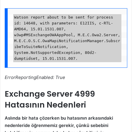
Watson report about to be sent for process 
id: 14648, with parameters: E12IIS, c-RTL-
AMD64, 15.01.1531.007, 
w3wp#MSExchangeOWAAppPool, M.E.C.Owa2.Server, 
M.E.C.O.S.C.OwaMapiNotificationManager.Subscr
ibeToSuiteNotification, 
System.NotSupportedException, 80d2-
ErrorReportingEnabled: True
Exchange Server 4999
Hatasının Nedenleri
Aslında bir hata çözerken bu hatasının arkasındaki
nedenleride öğrenmemiz gerekir, çünkü sebebini