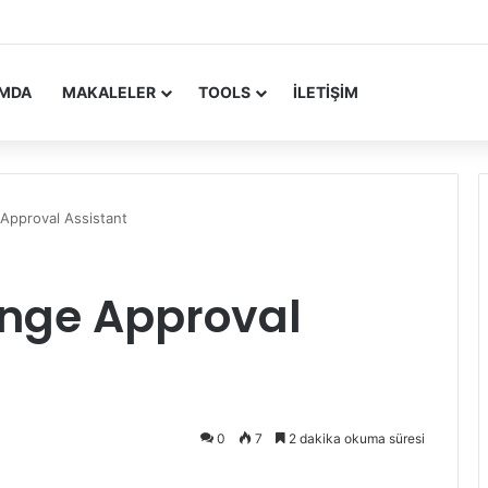
 Update Yayımlandı
IMDA
MAKALELER
TOOLS
İLETIŞIM
Approval Assistant
ange Approval
0
7
2 dakika okuma süresi