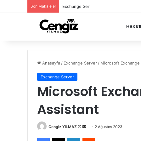
Son Makaleler
Exchange Server Haziran 2026 Security
HAKK
Anasayfa
/
Exchange Server
/
Microsoft Exchange 
Exchange Server
Microsoft Exch
Assistant
Follow
Bir
Cengiz YILMAZ
2 Ağustos 2023
on
e-
Facebook
X
LinkedIn
Reddit