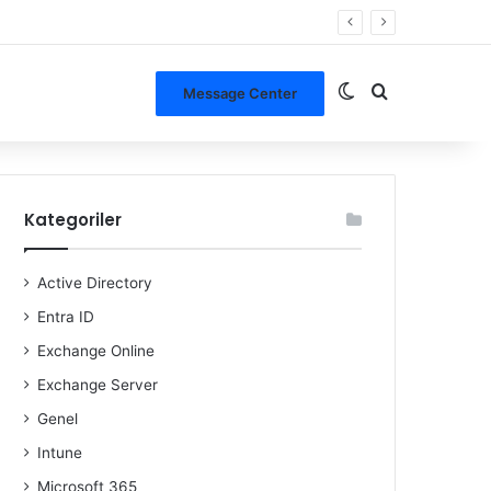
Dış görünümü de
Arama yap ..
Message Center
Kategoriler
Active Directory
Entra ID
Exchange Online
Exchange Server
Genel
Intune
Microsoft 365