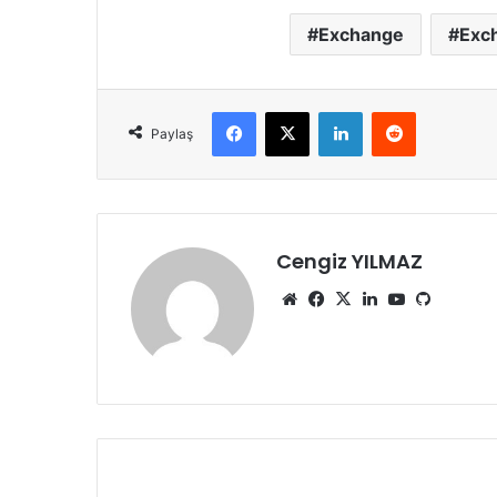
Exchange
Exc
Facebook
X
LinkedIn
Reddit
Paylaş
Cengiz YILMAZ
Web
Facebook
X
LinkedIn
YouTube
GitHub
sitesi