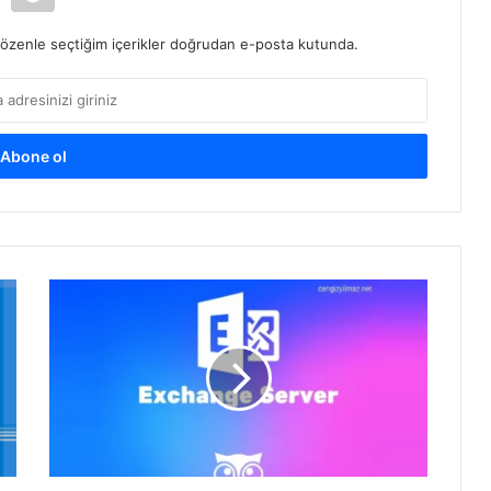
ve özenle seçtiğim içerikler doğrudan e-posta kutunda.
Exchange
Server
Backup
Report
V2.0