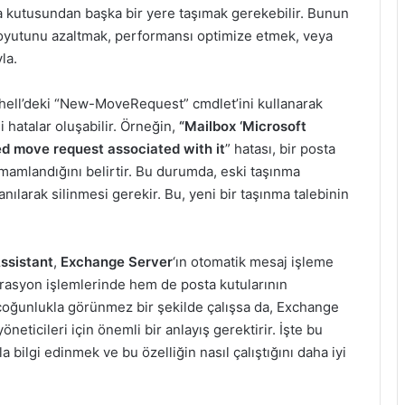
 kutusundan başka bir yere taşımak gerekebilir. Bunun
n boyutunu azaltmak, performansı optimize etmek, veya
la.
hell’deki “New-MoveRequest” cmdlet’ini kullanarak
i hatalar oluşabilir. Örneğin,
“Mailbox ‘Microsoft
d move request associated with it
” hatası, bir posta
amamlandığını belirtir. Bu durumda, eski taşınma
larak silinmesi gerekir. Bu, yeni bir taşınma talebinin
ssistant
,
Exchange Server
‘ın otomatik mesaj işleme
erasyon işlemlerinde hem de posta kutularının
r çoğunlukla görünmez bir şekilde çalışsa da, Exchange
neticileri için önemli bir anlayış gerektirir. İşte bu
 bilgi edinmek ve bu özelliğin nasıl çalıştığını daha iyi