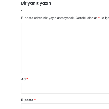
Bir yanıt yazın
E-posta adresiniz yayınlanmayacak.
Gerekli alanlar
*
ile iş
Y
o
r
u
m
*
Ad
*
E-posta
*