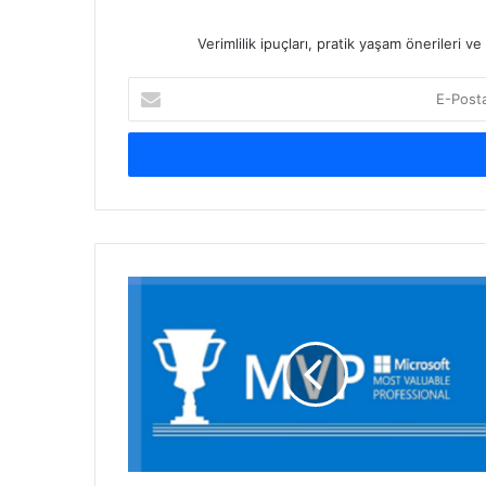
Verimlilik ipuçları, pratik yaşam önerileri 
E-
Posta
adresinizi
giriniz
Microsoft
MVP
Olma
Serüvenim