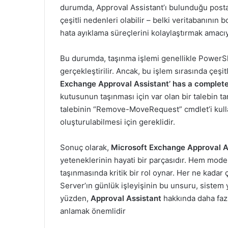
durumda, Approval Assistant’ı bulunduğu posta
çeşitli nedenleri olabilir – belki veritabanını
hata ayıklama süreçlerini kolaylaştırmak amacıy
Bu durumda, taşınma işlemi genellikle PowerS
gerçekleştirilir. Ancak, bu işlem sırasında çeşitl
Exchange Approval Assistant’ has a complete
kutusunun taşınması için var olan bir talebin t
talebinin “Remove-MoveRequest” cmdlet’i kullanı
oluşturulabilmesi için gereklidir.
Sonuç olarak,
Microsoft Exchange Approval A
yeteneklerinin hayati bir parçasıdır. Hem mod
taşınmasında kritik bir rol oynar. Her ne kada
Server’ın günlük işleyişinin bu unsuru, sistem yö
yüzden,
Approval Assistant
hakkında daha fazla
anlamak önemlidir