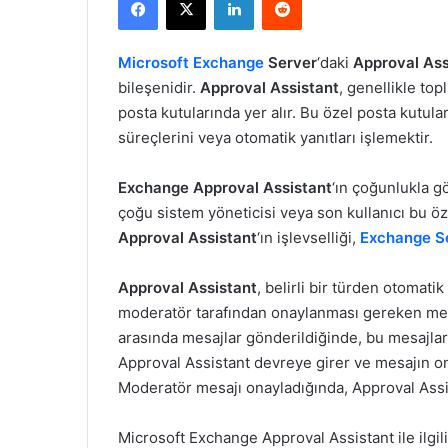
X
posta
göndermek
Microsoft
Exchange
Server
‘daki
Approval Ass
bileşenidir.
Approval Assistant
, genellikle top
posta kutularında yer alır. Bu özel posta kutular
süreçlerini veya otomatik yanıtları işlemektir.
Exchange Approval Assistant
‘ın çoğunlukla g
çoğu sistem yöneticisi veya son kullanıcı bu öz
Approval Assistant
‘ın işlevselliği,
Exchange S
Approval Assistant
, belirli bir türden otomatik
moderatör tarafından onaylanması gereken mesaj
arasında mesajlar gönderildiğinde, bu mesajla
Approval Assistant devreye girer ve mesajın on
Moderatör mesajı onayladığında, Approval Assista
Microsoft Exchange Approval Assistant ile ilgili