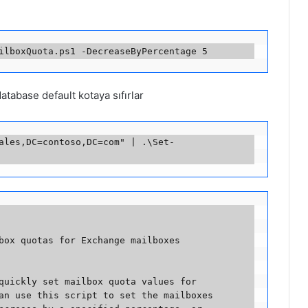
tabase default kotaya sıfırlar
ales,DC=contoso,DC=com" | .\Set-