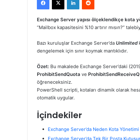
X
posta
göndermek
Exchange Server yapısı ölçeklendikçe kota yön
“Mailbox kapasitesini %10 artırır mısın?” talebiyl
Bazı kuruluşlar Exchange Server’da
Unlimited
k
dengelemek için sınır koymak mantıklıdır.
Özet:
Bu makalede Exchange Server’daki (2019
ProhibitSendQuota
ve
ProhibitSendReceiveQ
öğreneceksiniz.
PowerShell scripti, kotaları dinamik olarak hesa
otomatik uygular.
İçindekiler
Exchange Server’da Neden Kota Yönetimi
Exchange Server’da Tek Bir Posta Kutusu