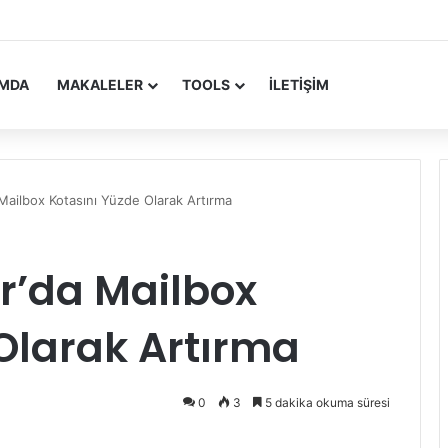
 Update Yayımlandı
IMDA
MAKALELER
TOOLS
İLETIŞIM
ailbox Kotasını Yüzde Olarak Artırma
r’da Mailbox
Olarak Artırma
0
3
5 dakika okuma süresi