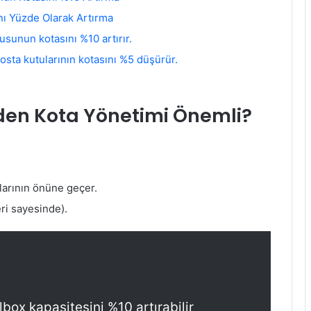
nı Yüzde Olarak Artırma
sunun kotasını %10 artırır.
sta kutularının kotasını %5 düşürür.
den Kota Yönetimi Önemli?
arının önüne geçer.
eri sayesinde).
box kapasitesini %10 artırabilir