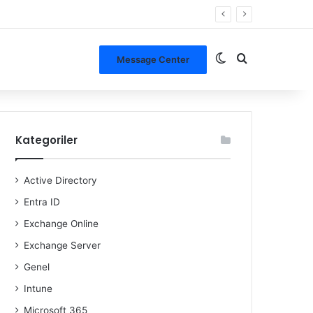
Dış görünümü de
Arama yap ..
Message Center
Kategoriler
Active Directory
Entra ID
Exchange Online
Exchange Server
Genel
Intune
Microsoft 365