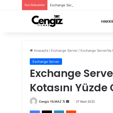
Son Makaleler
Exchange Server Haziran 2026 Security
HAKK
Anasayfa
/
Exchange Server
/
Exchange Server’da M
Exchange Server
Exchange Serve
Kotasını Yüzde 
Follow
Bir
Cengiz YILMAZ
27 Mart 2022
on
e-
Facebook
X
LinkedIn
Reddit