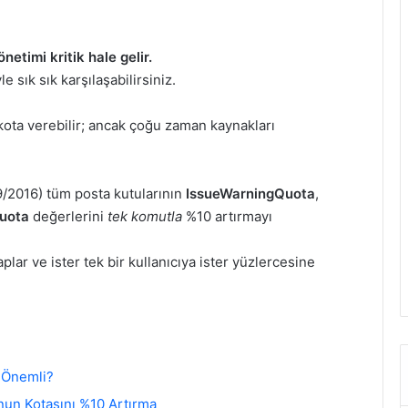
etimi kritik hale gelir.
e sık sık karşılaşabilirsiniz.
ota verebilir; ancak çoğu zaman kaynakları
/2016) tüm posta kutularının
IssueWarningQuota
,
uota
değerlerini
tek komutla
%10 artırmayı
plar ve ister tek bir kullanıcıya ister yüzlercesine
 Önemli?
nun Kotasını %10 Artırma