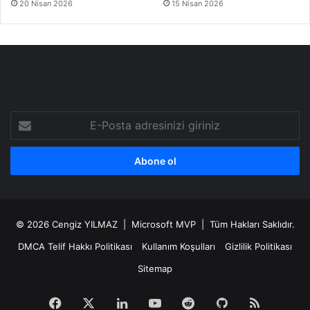
20 Nisan 2026
15 Nisan 2026
E-
Posta
adresinizi
giriniz
© 2026
Cengiz YILMAZ
| Microsoft MVP | Tüm Hakları Saklıdır.
DMCA Telif Hakkı Politikası
Kullanım Koşulları
Gizlilik Politikası
Sitemap
Facebook
X
LinkedIn
YouTube
Reddit
GitHub
RSS