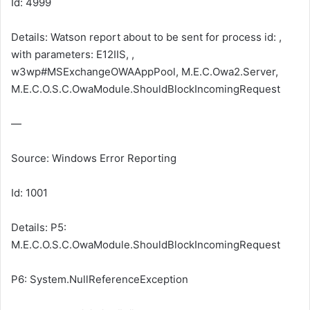
Id: 4999
Details: Watson report about to be sent for process id:
,
with parameters: E12IIS,
,
w3wp#MSExchangeOWAAppPool, M.E.C.Owa2.Server,
M.E.C.O.S.C.OwaModule.ShouldBlockIncomingRequest
—
Source: Windows Error Reporting
Id: 1001
Details: P5:
M.E.C.O.S.C.OwaModule.ShouldBlockIncomingRequest
P6: System.NullReferenceException