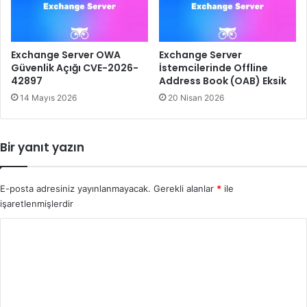
Exchange Server OWA
Exchange Server
Güvenlik Açığı CVE-2026-
İstemcilerinde Offline
42897
Address Book (OAB) Eksik
14 Mayıs 2026
20 Nisan 2026
Bir yanıt yazın
E-posta adresiniz yayınlanmayacak.
Gerekli alanlar
*
ile
işaretlenmişlerdir
Y
o
r
u