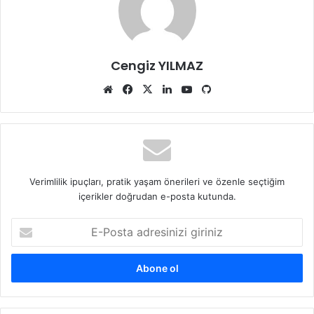
Cengiz YILMAZ
Web
Facebook
X
LinkedIn
YouTube
GitHub
sitesi
Verimlilik ipuçları, pratik yaşam önerileri ve özenle seçtiğim
içerikler doğrudan e-posta kutunda.
E-
Posta
adresinizi
giriniz