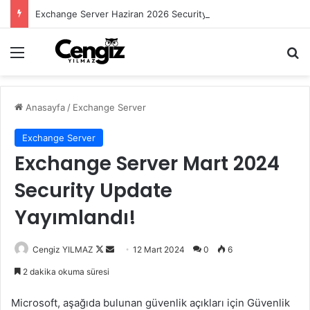
Exchange Server Haziran 2026 Security Update Yayımlandı
Menü
Ar
Anasayfa
/
Exchange Server
Exchange Server
Exchange Server Mart 2024
Security Update
Yayımlandı!
Follow
Bir
Cengiz YILMAZ
12 Mart 2024
0
6
on
e-
2 dakika okuma süresi
X
posta
göndermek
Microsoft, aşağıda bulunan güvenlik açıkları için Güvenlik