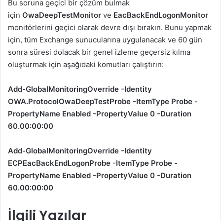
Bu soruna geçici bir çözüm bulmak
için
OwaDeepTestMonitor
ve
EacBackEndLogonMonitor
monitörlerini geçici olarak devre dışı bırakın. Bunu yapmak
için, tüm Exchange sunucularına uygulanacak ve 60 gün
sonra süresi dolacak bir genel izleme geçersiz kılma
oluşturmak için aşağıdaki komutları çalıştırın:
Add-GlobalMonitoringOverride -Identity
OWA.ProtocolOwaDeepTestProbe -ItemType Probe -
PropertyName Enabled -PropertyValue 0 -Duration
60.00:00:00
Add-GlobalMonitoringOverride -Identity
ECPEacBackEndLogonProbe -ItemType Probe -
PropertyName Enabled -PropertyValue 0 -Duration
60.00:00:00
İlgili Yazılar