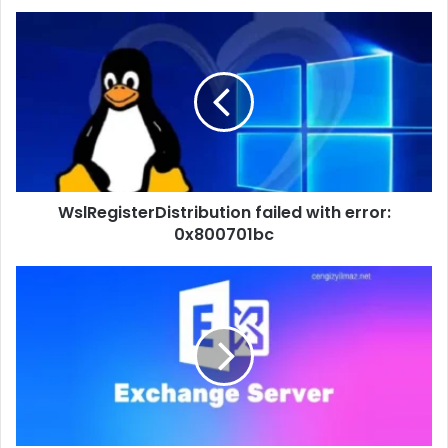
WslRegisterDistribution
failed
with
error:
0x800701bc
WslRegisterDistribution failed with error:
0x800701bc
Exchange
Server
OWA
Download
Domains
Kapatma