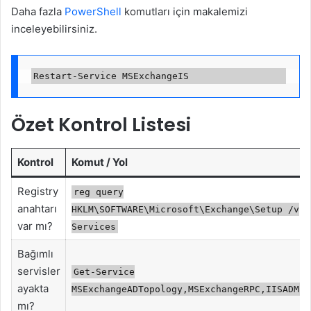
Daha fazla
PowerShell
komutları için makalemizi
inceleyebilirsiniz.
Özet Kontrol Listesi
Kontrol
Komut / Yol
Registry
reg query
anahtarı
HKLM\SOFTWARE\Microsoft\Exchange\Setup /v
var mı?
Services
Bağımlı
servisler
Get-Service
ayakta
MSExchangeADTopology,MSExchangeRPC,IISADMIN
mı?