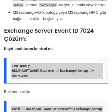
altında
değeri silinmiş veya hatalı.
Setup
Services
MSExchangeADTopology veya MSExchangeRPC gibi
bağımlı servisler başlamıyor.
Exchange Server Event ID 7024
Çözüm:
Kayıt anahtarını kontrol et:
reg query 
HKLM\SOFTWARE\Microsoft\Exchange\Setup /v 
Beklenen çıktı:
Path : HKLM\SOFTWARE\Microsoft\Exchange\Setup  
