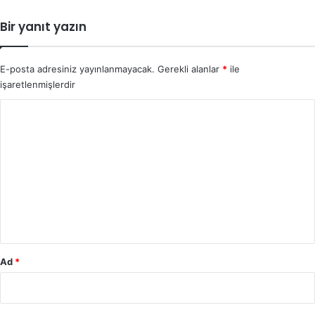
Bir yanıt yazın
E-posta adresiniz yayınlanmayacak.
Gerekli alanlar
*
ile
işaretlenmişlerdir
Y
o
r
u
m
*
Ad
*