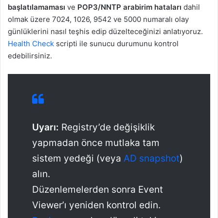
başlatılamaması
ve
POP3/NNTP arabirim hataları
dahil
olmak üzere 7024, 1026, 9542 ve 5000 numaralı olay
günlüklerini nasıl teşhis edip düzelteceğinizi anlatıyoruz.
Health Check
scripti ile sunucu durumunu kontrol
edebilirsiniz.
Uyarı:
Registry’de değişiklik
yapmadan önce mutlaka tam
sistem yedeği (veya
AD snapshot
)
alın.
Düzenlemelerden sonra Event
Viewer’ı yeniden kontrol edin.