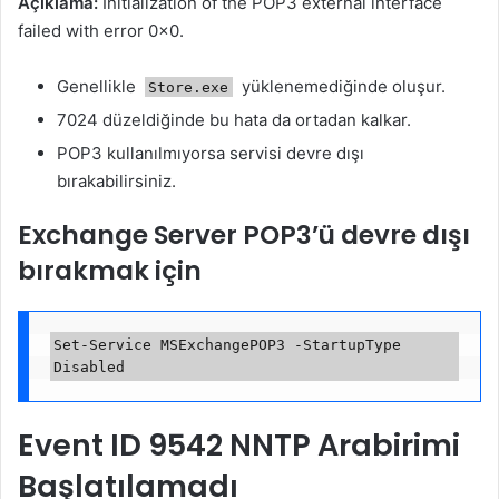
Açıklama:
Initialization of the POP3 external interface
failed with error 0x0.
Genellikle
yüklenemediğinde oluşur.
Store.exe
7024 düzeldiğinde bu hata da ortadan kalkar.
POP3 kullanılmıyorsa servisi devre dışı
bırakabilirsiniz.
Exchange Server POP3’ü devre dışı
bırakmak için
Set-Service MSExchangePOP3 -StartupType 
Event ID 9542 NNTP Arabirimi
Başlatılamadı