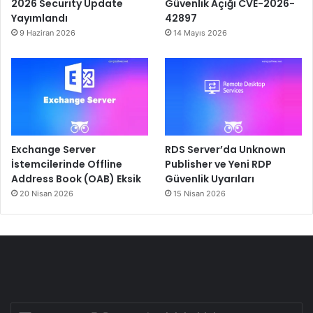
2026 Security Update
Güvenlik Açığı CVE-2026-
Yayımlandı
42897
9 Haziran 2026
14 Mayıs 2026
Exchange Server
RDS Server’da Unknown
İstemcilerinde Offline
Publisher ve Yeni RDP
Address Book (OAB) Eksik
Güvenlik Uyarıları
20 Nisan 2026
15 Nisan 2026
E-