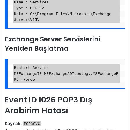
Name : Services  

Type : REG_SZ  

Data : C:\Program Files\Microsoft\Exchange 
Exchange Server Servislerini
Yeniden Başlatma
Restart-Service 
MSExchangeIS,MSExchangeADTopology,MSExchangeR
Event ID 1026 POP3 Dış
Arabirim Hatası
Kaynak:
POP3SVC