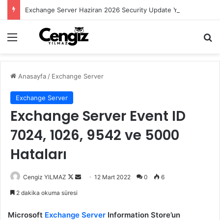
Exchange Server Haziran 2026 Security Update Yayımlandı
Menü
Ar
Anasayfa
/
Exchange Server
Exchange Server
Exchange Server Event ID
7024, 1026, 9542 ve 5000
Hataları
Follow
Bir
Cengiz YILMAZ
12 Mart 2022
0
6
on
e-
2 dakika okuma süresi
X
posta
göndermek
Microsoft
Exchange Server
Information Store’un