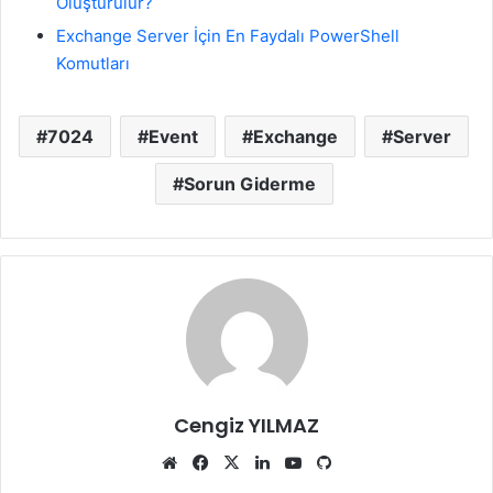
Oluşturulur?
Exchange Server İçin En Faydalı PowerShell
Komutları
7024
Event
Exchange
Server
Sorun Giderme
Cengiz YILMAZ
Web
Facebook
X
LinkedIn
YouTube
GitHub
sitesi