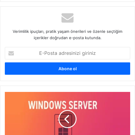
Verimlilik ipuçları, pratik yaşam önerileri ve özenle seçtiğim
içerikler doğrudan e-posta kutunda.
E-
Posta
adresinizi
giriniz
Windows
10
Sistemlerin
Windows
11
Yükseltmesini
Engelleme