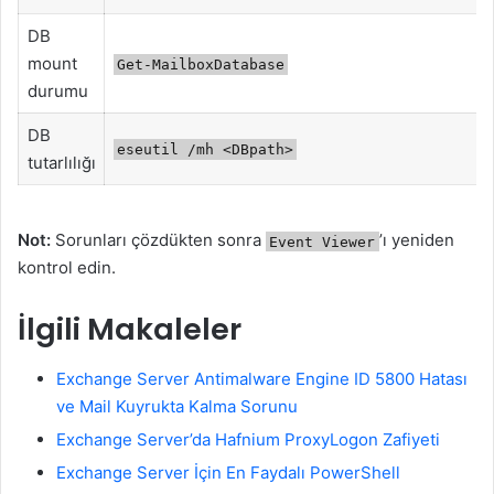
DB
mount
Get-MailboxDatabase
durumu
DB
eseutil /mh <DBpath>
tutarlılığı
Not:
Sorunları çözdükten sonra
’ı yeniden
Event Viewer
kontrol edin.
İlgili Makaleler
Exchange Server Antimalware Engine ID 5800 Hatası
ve Mail Kuyrukta Kalma Sorunu
Exchange Server’da Hafnium ProxyLogon Zafiyeti
Exchange Server İçin En Faydalı PowerShell