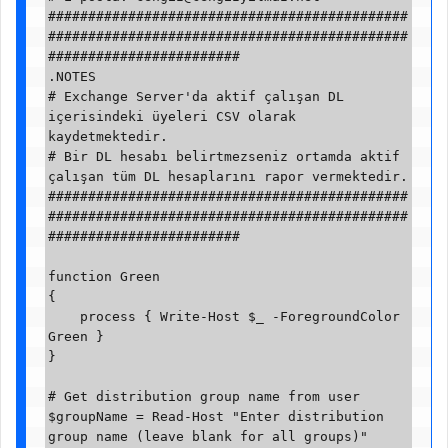
#############################################
#############################################
########################

.NOTES

# Exchange Server'da aktif çalışan DL 
içerisindeki üyeleri CSV olarak 
kaydetmektedir. 

# Bir DL hesabı belirtmezseniz ortamda aktif 
çalışan tüm DL hesaplarını rapor vermektedir.

#############################################
#############################################
########################

function Green

{

    process { Write-Host $_ -ForegroundColor 
Green }

}

# Get distribution group name from user

$groupName = Read-Host "Enter distribution 
group name (leave blank for all groups)"
