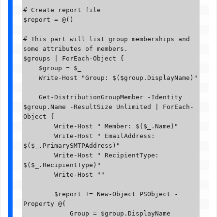
# Create report file

$report = @()

# This part will list group memberships and 
some attributes of members.

$groups | ForEach-Object {

    $group = $_

    Write-Host "Group: $($group.DisplayName)"

    Get-DistributionGroupMember -Identity 
$group.Name -ResultSize Unlimited | ForEach-
Object {

        Write-Host " Member: $($_.Name)"

        Write-Host " EmailAddress: 
$($_.PrimarySMTPAddress)"

        Write-Host " RecipientType: 
$($_.RecipientType)"

        Write-Host ""

        $report += New-Object PSObject -
Property @{

            Group = $group.DisplayName
