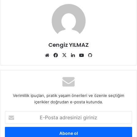
Cengiz YILMAZ
Web
Facebook
X
LinkedIn
YouTube
GitHub
sitesi
Verimlilik ipuçları, pratik yaşam önerileri ve özenle seçtiğim
içerikler doğrudan e-posta kutunda.
E-
Posta
adresinizi
giriniz