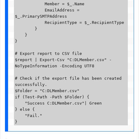
            Member = $_.Name

            EmailAddress = 
$_.PrimarySMTPAddress

            RecipientType = $_.RecipientType

        }

    }

}

# Export report to CSV file

$report | Export-Csv "C:DLMember.csv" -
NoTypeInformation -Encoding UTF8

# Check if the export file has been created 
successfully.

$Folder = "C:DLMember.csv"

if (Test-Path -Path $Folder) {

    "Success C:DLMember.csv"| Green

} else {

    "Fail."
