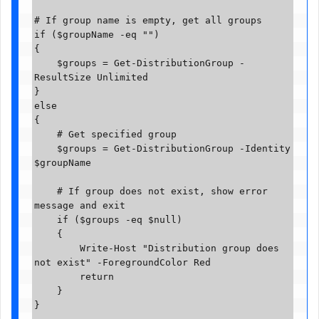
# If group name is empty, get all groups

if ($groupName -eq "")

{

    $groups = Get-DistributionGroup -
ResultSize Unlimited

}

else

{

    # Get specified group

    $groups = Get-DistributionGroup -Identity 
$groupName

    # If group does not exist, show error 
message and exit

    if ($groups -eq $null)

    {

        Write-Host "Distribution group does 
not exist" -ForegroundColor Red

        return

    }

}
