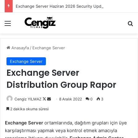
Exchange Server Haziran 2026 Security Update Yayımlandı
Menü
Ar
Anasayfa
/
Exchange Server
Exchange Server
Exchange Server
Distribution Group Rapor
Follow
Bir
Cengiz YILMAZ
8 Aralık 2022
0
3
on
e-
2 dakika okuma süresi
X
posta
göndermek
Exchange Server
ortamlarında, dağıtım grupları için üye
karşılaştırması yapmak veya kontrol etmek amacıyla