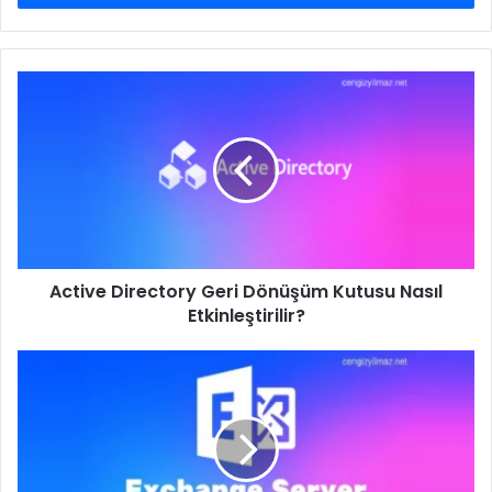
Active
Directory
Geri
Dönüşüm
Kutusu
Nasıl
Etkinleştirilir?
Active Directory Geri Dönüşüm Kutusu Nasıl
Etkinleştirilir?
Exchange
Server
ActiveSync
Limit
Değiştirme