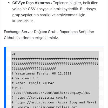
CSV’ye Dışa Aktarma
: Toplanan bilgiler, belirtilen
yolda bir CSV dosyası olarak kaydedilir. Bu dosya,
grup yapılarının analizi ve arşivlenmesi için
kullanılabilir.
Exchange Server Dağıtım Grubu Raporlama Scriptine
Github üzerinden erişebilirsiniz.
<#

#############################################
#############################################
#######################

# Yayınlanma Tarihi: 08.12.2022

# Version: 1.0

# Yazar: Cengiz YILMAZ

# MCT, 
https://cozumpark.com/author/cengizyilmaz

# https://cengizyilmaz.com.tr

# https://msgurusu.com (Azure Blog and News)

# E-posta: 
cengiz@cengizyilmaz.net