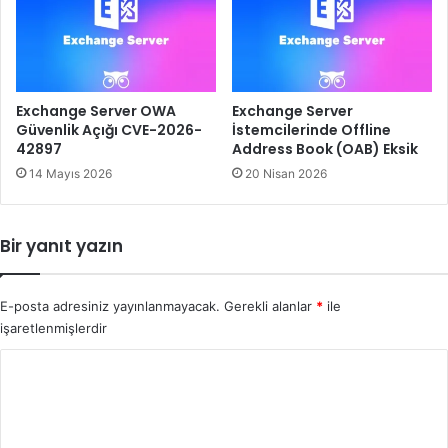
Exchange Server OWA
Exchange Server
Güvenlik Açığı CVE-2026-
İstemcilerinde Offline
42897
Address Book (OAB) Eksik
14 Mayıs 2026
20 Nisan 2026
Bir yanıt yazın
E-posta adresiniz yayınlanmayacak.
Gerekli alanlar
*
ile
işaretlenmişlerdir
Y
o
r