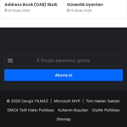
Address Book (OAB) Eksik
Güvenlik Uyarıları
20 Nisan 2026
15 Nisan 2026
E-
Posta
adresinizi
giriniz
© 2026
Cengiz YILMAZ
| Microsoft MVP | Tüm Hakları Saklıdır.
DMCA Telif Hakkı Politikası
Kullanım Koşulları
Gizlilik Politikası
Sitemap