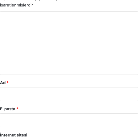
işaretlenmişlerdir
Y
o
r
u
m
*
Ad
*
E-posta
*
İnternet sitesi