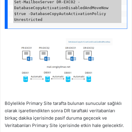
Set-MailboxServer DR-EXC02 -
DatabaseCopyActivationDisabledAndMoveNow 
$true -DatabaseCopyAutoActivationPolicy 
Böylelikle Primary Site tarafta bulunan sunucular sağlıklı
olarak işaretlendikten sonra DR taraftaki veritabanları
birkaç dakika içerisinde pasif duruma geçecek ve
Veritabanları Primary Site içerisinde etkin hale gelecektir.