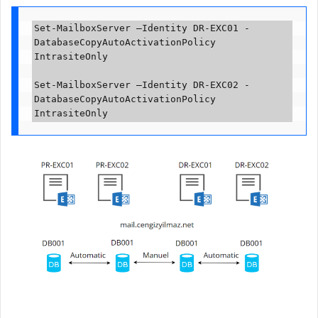
Set-MailboxServer –Identity DR-EXC01 -
DatabaseCopyAutoActivationPolicy 
IntrasiteOnly

Set-MailboxServer –Identity DR-EXC02 -
DatabaseCopyAutoActivationPolicy 