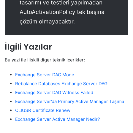
tasarımı ve testleri yapılmadan
AutoActivationPolicy tek başına
çözüm olmayacaktır.
İlgili Yazılar
Bu yazi ile iliskili diger teknik icerikler:
Exchange Server DAC Mode
Rebalance Databases Exchange Server DAG
Exchange Server DAG Witness Failed
Exchange Server’da Primary Active Manager Taşıma
CLIUSR Certificate Renew
Exchange Server Active Manager Nedir?