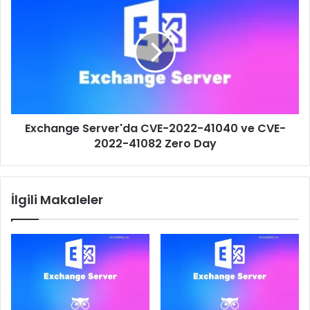
Server'da
CVE-
2022-
41040
ve
CVE-
2022-
41082
Exchange Server'da CVE-2022-41040 ve CVE-
Zero
Day
2022-41082 Zero Day
İlgili Makaleler