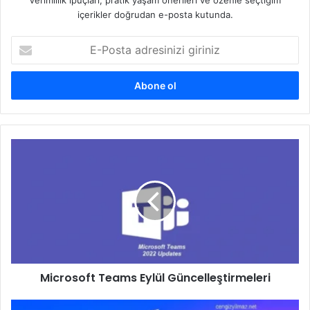
Verimlilik ipuçları, pratik yaşam önerileri ve özenle seçtiğim
içerikler doğrudan e-posta kutunda.
E-
Posta
adresinizi
giriniz
Microsoft
Teams
Eylül
Güncelleştirmeleri
Microsoft Teams Eylül Güncelleştirmeleri
Exchange