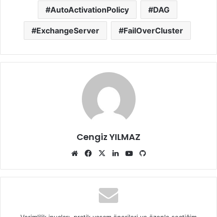
AutoActivationPolicy
DAG
ExchangeServer
FailOverCluster
Cengiz YILMAZ
Web
Facebook
X
LinkedIn
YouTube
GitHub
sitesi