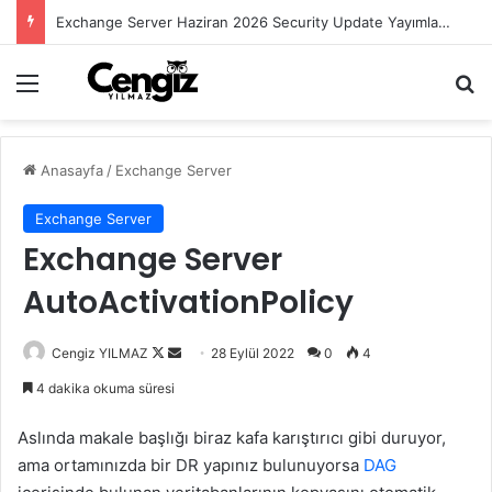
Exchange Server Haziran 2026 Security Update Yayımlandı
Menü
Ar
Anasayfa
/
Exchange Server
Exchange Server
Exchange Server
AutoActivationPolicy
Follow
Bir
Cengiz YILMAZ
28 Eylül 2022
0
4
on
e-
4 dakika okuma süresi
X
posta
göndermek
Aslında makale başlığı biraz kafa karıştırıcı gibi duruyor,
ama ortamınızda bir DR yapınız bulunuyorsa
DAG