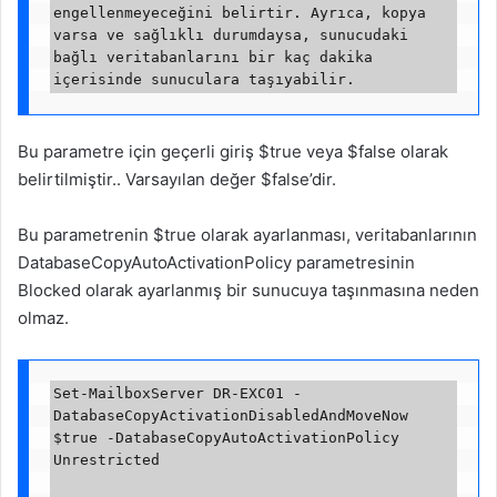
engellenmeyeceğini belirtir. Ayrıca, kopya 
varsa ve sağlıklı durumdaysa, sunucudaki 
bağlı veritabanlarını bir kaç dakika 
Bu parametre için geçerli giriş $true veya $false olarak
belirtilmiştir.. Varsayılan değer $false’dir.
Bu parametrenin $true olarak ayarlanması, veritabanlarının
DatabaseCopyAutoActivationPolicy parametresinin
Blocked olarak ayarlanmış bir sunucuya taşınmasına neden
olmaz.
Set-MailboxServer DR-EXC01 -
DatabaseCopyActivationDisabledAndMoveNow 
$true -DatabaseCopyAutoActivationPolicy 
Unrestricted
