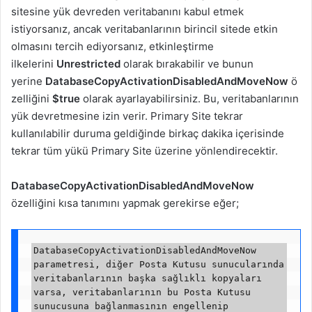
sitesine yük devreden veritabanını kabul etmek
istiyorsanız, ancak veritabanlarının birincil sitede etkin
olmasını tercih ediyorsanız, etkinleştirme
ilkelerini
Unrestricted
olarak bırakabilir ve bunun
yerine
DatabaseCopyActivationDisabledAndMoveNow
ö
zelliğini
$true
olarak ayarlayabilirsiniz. Bu, veritabanlarının
yük devretmesine izin verir. Primary Site tekrar
kullanılabilir duruma geldiğinde birkaç dakika içerisinde
tekrar tüm yükü Primary Site üzerine yönlendirecektir.
DatabaseCopyActivationDisabledAndMoveNow
özelliğini kısa tanımını yapmak gerekirse eğer;
DatabaseCopyActivationDisabledAndMoveNow 
parametresi, diğer Posta Kutusu sunucularında 
veritabanlarının başka sağlıklı kopyaları 
varsa, veritabanlarının bu Posta Kutusu 
sunucusuna bağlanmasının engellenip 