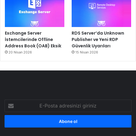
Exchange Server
RDS Server’da Unknown
İstemcilerinde Offline
Publisher ve Yeni RDP
Address Book (OAB) Eksik
Güvenlik Uyarıları
20 Nisan 2026
15 Nisan 2026
E-
Posta
adresinizi
giriniz