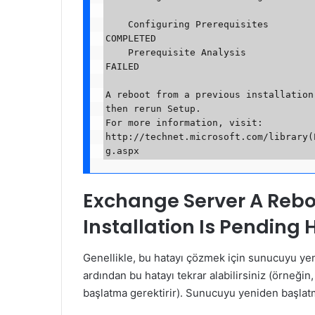
    Configuring Prerequisites                                                                         
COMPLETED

    Prerequisite Analysis                                                                             
FAILED

A reboot from a previous installation
then rerun Setup.

For more information, visit: 
http://technet.microsoft.com/library(
Exchange Server A Rebo
Installation Is Pending
Genellikle, bu hatayı çözmek için sunucuyu ye
ardından bu hatayı tekrar alabilirsiniz (örne
başlatma gerektirir). Sunucuyu yeniden başlat