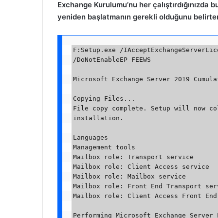
Exchange Kurulumu’nu her çalıştırdığınızda b
yeniden başlatmanın gerekli olduğunu belirte
F:Setup.exe /IAcceptExchangeServerLic
/DoNotEnableEP_FEEWS

Microsoft Exchange Server 2019 Cumula
Copying Files...

File copy complete. Setup will now co
installation.

Languages

Management tools

Mailbox role: Transport service

Mailbox role: Client Access service

Mailbox role: Mailbox service

Mailbox role: Front End Transport serv
Mailbox role: Client Access Front End 
Performing Microsoft Exchange Server 