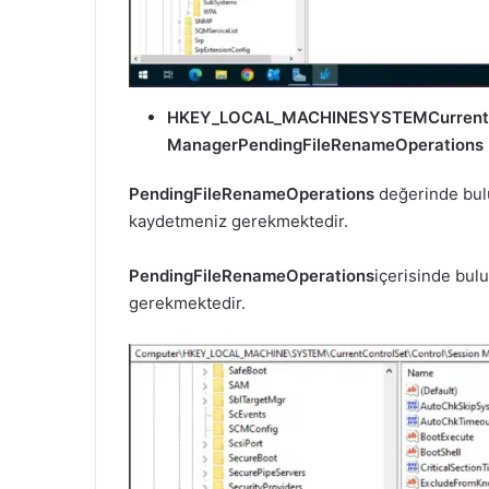
HKEY_LOCAL_MACHINESYSTEMCurrentCo
ManagerPendingFileRenameOperations
PendingFileRenameOperations
değerinde bulu
kaydetmeniz gerekmektedir.
PendingFileRenameOperations
içerisinde bul
gerekmektedir.