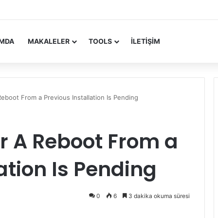
 Update Yayımlandı
IMDA
MAKALELER
TOOLS
İLETIŞIM
eboot From a Previous Installation Is Pending
r A Reboot From a
ation Is Pending
0
6
3 dakika okuma süresi