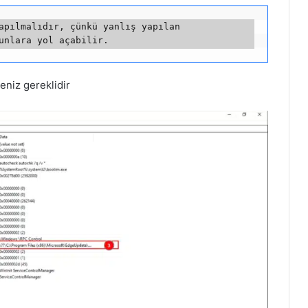
apılmalıdır, çünkü yanlış yapılan 
eniz gereklidir