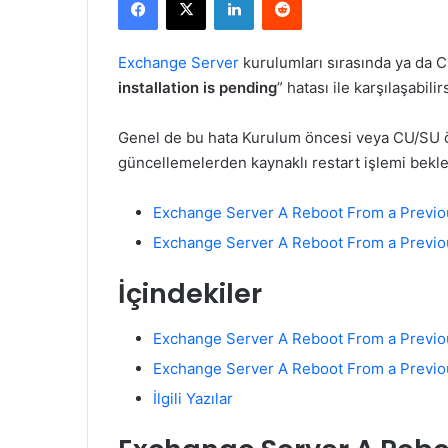
X
posta
göndermek
Exchange Server
kurulumları sırasında ya da 
installation is pending
” hatası ile karşılaşabilir
Genel de bu hata Kurulum öncesi veya CU/SU ö
güncellemelerden kaynaklı restart işlemi bekle
Exchange Server A Reboot From a Previous
Exchange Server A Reboot From a Previou
İçindekiler
Exchange Server A Reboot From a Previous
Exchange Server A Reboot From a Previou
İlgili Yazılar