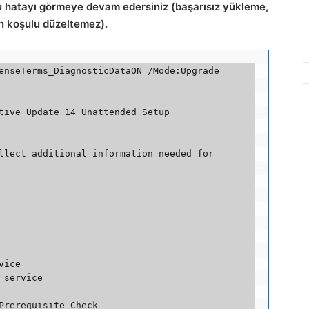
u hatayı görmeye devam edersiniz (başarısız yükleme,
n koşulu düzeltemez).
enseTerms_DiagnosticDataON /Mode:Upgrade 
tive Update 14 Unattended Setup

llect additional information needed for 
ice

service

Prerequisite Check
