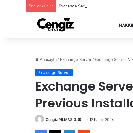
Son Makaleler
Exchange Server Haziran 2026 Security
HAKK
Anasayfa
/
Exchange Server
/
Exchange Server A R
Exchange Server
Exchange Serve
Previous Install
Follow
Bir
Cengiz YILMAZ
12 Kasım 2024
on
e-
Facebook
X
LinkedIn
Reddit