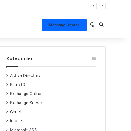
Dış görünümü de
Arama yap ..
Message Center
Kategoriler
Active Directory
Entra ID
Exchange Online
Exchange Server
Genel
Intune
Microsoft 365