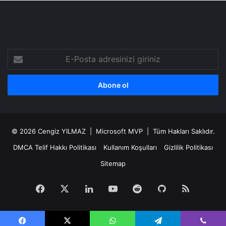
E-
Posta
adresinizi
giriniz
© 2026
Cengiz YILMAZ
| Microsoft MVP | Tüm Hakları Saklıdır.
DMCA Telif Hakkı Politikası
Kullanım Koşulları
Gizlilik Politikası
Sitemap
Facebook
X
LinkedIn
YouTube
Reddit
GitHub
RSS