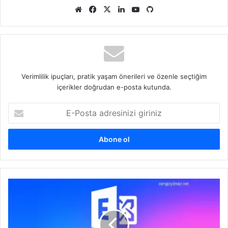
Web
Facebook
X
LinkedIn
YouTube
GitHub
sitesi
Verimlilik ipuçları, pratik yaşam önerileri ve özenle seçtiğim
içerikler doğrudan e-posta kutunda.
E-
Posta
adresinizi
giriniz
Exchange
Server:
This
mailbox
database