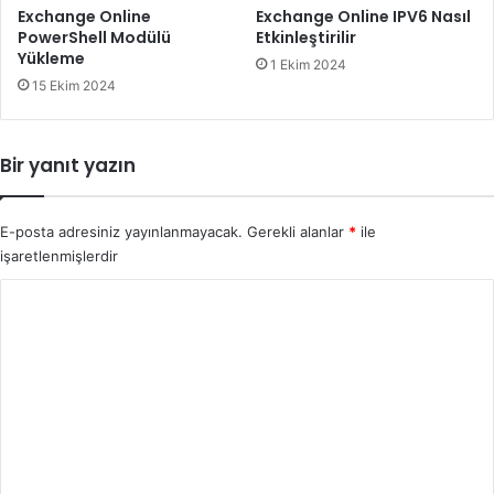
Exchange Online
Exchange Online IPV6 Nasıl
PowerShell Modülü
Etkinleştirilir
Yükleme
1 Ekim 2024
15 Ekim 2024
Bir yanıt yazın
E-posta adresiniz yayınlanmayacak.
Gerekli alanlar
*
ile
işaretlenmişlerdir
Y
o
r
u
m
*