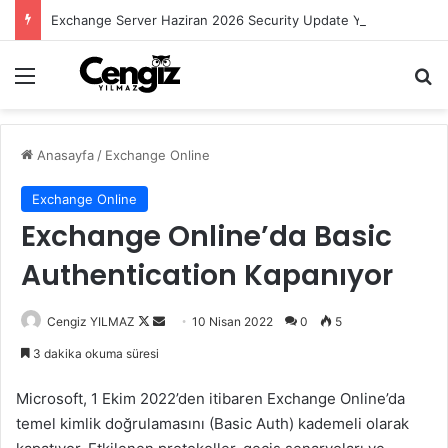
Exchange Server Haziran 2026 Security Update Yayımlandı
Menü
Ar
Anasayfa
/
Exchange Online
Exchange Online
Exchange Online’da Basic
Authentication Kapanıyor
Follow
Bir
Cengiz YILMAZ
10 Nisan 2022
0
5
on
e-
3 dakika okuma süresi
X
posta
göndermek
Microsoft, 1 Ekim 2022’den itibaren Exchange Online’da
temel kimlik doğrulamasını (Basic Auth) kademeli olarak