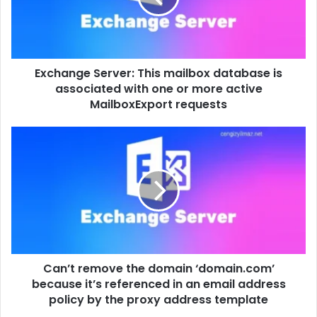
is
associated
with
one
Exchange Server: This mailbox database is
or
more
associated with one or more active
active
MailboxExport requests
MailboxExport
requests
Can’t
remove
the
domain
‘domain.com’
because
it’s
referenced
in
Can’t remove the domain ‘domain.com’
an
email
because it’s referenced in an email address
address
policy by the proxy address template
policy