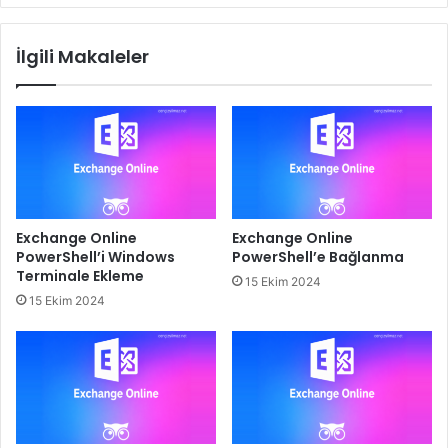
by
the
İlgili Makaleler
proxy
address
template
Exchange Online
Exchange Online
PowerShell’i Windows
PowerShell’e Bağlanma
Terminale Ekleme
15 Ekim 2024
15 Ekim 2024