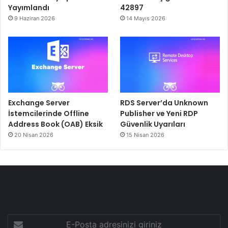
Yayımlandı
42897
9 Haziran 2026
14 Mayıs 2026
Exchange Server
RDS Server’da Unknown
İstemcilerinde Offline
Publisher ve Yeni RDP
Address Book (OAB) Eksik
Güvenlik Uyarıları
20 Nisan 2026
15 Nisan 2026
E-