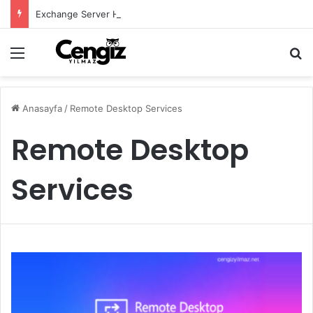
Exchange Server Haziran 2026 Security Update Yayımlandı
Menü
Ar
Anasayfa
/
Remote Desktop Services
Remote Desktop
Services