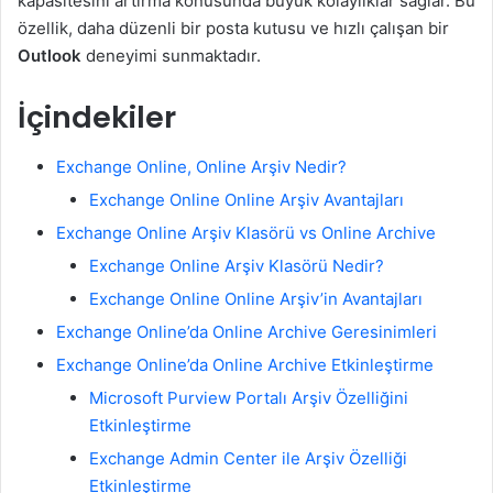
kapasitesini artırma konusunda büyük kolaylıklar sağlar. Bu
özellik, daha düzenli bir posta kutusu ve hızlı çalışan bir
Outlook
deneyimi sunmaktadır.
İçindekiler
Exchange Online, Online Arşiv Nedir?
Exchange Online Online Arşiv Avantajları
Exchange Online Arşiv Klasörü vs Online Archive
Exchange Online Arşiv Klasörü Nedir?
Exchange Online Online Arşiv’in Avantajları
Exchange Online’da Online Archive Geresinimleri
Exchange Online’da Online Archive Etkinleştirme
Microsoft Purview Portalı Arşiv Özelliğini
Etkinleştirme
Exchange Admin Center ile Arşiv Özelliği
Etkinleştirme