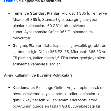
Lisans
ve Depolama Kapasiteleri
Temel ve Standart Planlar:
Microsoft 365 İş Temel ve
Microsoft 365 İş Standart gibi bazı giriş seviyesi
planlar kullanıcılara 50 GB’lık bir arşivleme alanı
sunar. Aynı kapasite Office 365 E1 planında da
mevcuttur.
Gelişmiş Planlar:
Daha kapsamlı işlevsellik gerektiren
işletmeler için Office 365 E3, E5, Microsoft 365 E3 ve
E5 planları, kullanıcılara 1,5 TB’a kadar genişleyebilen
arşivleme kapasitesi sağlar.
Arşiv Kullanımı ve Büyüme Politikaları
Kısıtlamalar:
Exchange Online Arşivi, toplu olarak e-
posta arşivleme veya aktarım kuralları kullanılarak
günlük kayıtlar için kullanılamaz. Microsoft, arşiv
boyutunun günde en fazla 1 GB büyüyebileceği bir