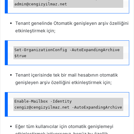
admin@cengizyilmaz.net
Tenant genelinde Otomatik genişleyen arşiv özelliğini
etkinleştirmek için;
Set-OrganizationConfig -AutoExpandingArchive 
Tenant içerisinde tek bir mail hesabının otomatik
genişleyen arşiv özelliğini etkinleştirmek için;
Enable-Mailbox -Identity 
cengiz@cengizyilmaz.net
Eğer tüm kullanıcılar için otomatik genişlemeyi
etkinleştirmek istiyorsanız, henüz bu özellik