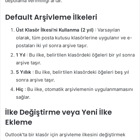
depolama verimliliği artar.
Default Arşivleme İlkeleri
Üst Klasör İlkesi’ni Kullanma (2 yıl)
: Varsayılan
olarak, tüm posta kutusu klasörlerine uygulanır ve e-
postaları iki yıl sonra arşive taşır.
1 Yıl
: Bu ilke, belirtilen klasördeki öğeleri bir yıl sonra
arşive taşır.
5 Yıllık
: Bu ilke, belirtilen klasördeki öğeleri beş yıl
sonra arşive taşır.
Hiç
: Bu ilke, otomatik arşivlemenin uygulanmamasını
sağlar.
İlke Değiştirme veya Yeni İlke
Ekleme
Outlook’ta bir klasör için arşivleme ilkesini değiştirmek