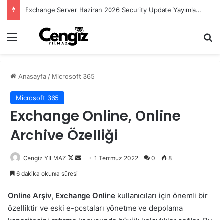
Exchange Server Haziran 2026 Security Update Yayımlandı
Menü
Ar
Anasayfa
/
Microsoft 365
Microsoft 365
Exchange Online, Online
Archive Özelliği
Follow
Bir
Cengiz YILMAZ
1 Temmuz 2022
0
8
on
e-
6 dakika okuma süresi
X
posta
göndermek
Online Arşiv
,
Exchange Online
kullanıcıları için önemli bir
özelliktir ve eski e-postaları yönetme ve depolama