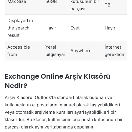
Max Size
50GB
kutusunun bir
TB
parçası
Displayed in
the search
Hayır
Evet
Hayır
result
Accessible
Yerel
İnternet
Anywhere
from
bilgisayar
gereklidir
Exchange Online Arşiv Klasörü
Nedir?
Arşiv Klasörü, Outlook’ta standart olarak bulunan ve
kullanıcıların e-postalarını manuel olarak taşıyabildikleri
veya otomatik arşivleme kuralları ayarlayabildikleri bir
klasördür. Bu klasör, kullanıcının ana posta kutusunun bir
parçası olarak aynı veritabanında depolanır.