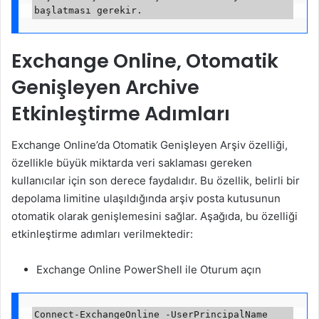
Exchange Online, Otomatik
Genişleyen Archive
Etkinleştirme Adımları
Exchange Online’da Otomatik Genişleyen Arşiv özelliği,
özellikle büyük miktarda veri saklaması gereken
kullanıcılar için son derece faydalıdır. Bu özellik, belirli bir
depolama limitine ulaşıldığında arşiv posta kutusunun
otomatik olarak genişlemesini sağlar. Aşağıda, bu özelliği
etkinleştirme adımları verilmektedir:
Exchange Online PowerShell ile Oturum açın
Connect-ExchangeOnline -UserPrincipalName 