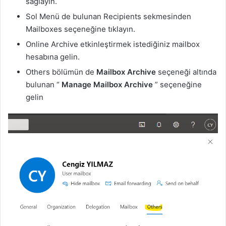
sağlayın.
Sol Menü de bulunan Recipients sekmesinden
Mailboxes seçeneğine tıklayın.
Online Archive etkinleştirmek istediğiniz mailbox
hesabına gelin.
Others bölümün de
Mailbox Archive
seçeneği altında
bulunan “
Manage Mailbox Archive
” seçeneğine
gelin