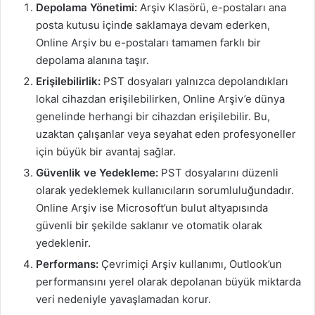
Depolama Yönetimi:
Arşiv Klasörü, e-postaları ana
posta kutusu içinde saklamaya devam ederken,
Online Arşiv bu e-postaları tamamen farklı bir
depolama alanına taşır.
Erişilebilirlik:
PST dosyaları yalnızca depolandıkları
lokal cihazdan erişilebilirken, Online Arşiv’e dünya
genelinde herhangi bir cihazdan erişilebilir. Bu,
uzaktan çalışanlar veya seyahat eden profesyoneller
için büyük bir avantaj sağlar.
Güvenlik ve Yedekleme:
PST dosyalarını düzenli
olarak yedeklemek kullanıcıların sorumluluğundadır.
Online Arşiv ise Microsoft’un bulut altyapısında
güvenli bir şekilde saklanır ve otomatik olarak
yedeklenir.
Performans:
Çevrimiçi Arşiv kullanımı, Outlook’un
performansını yerel olarak depolanan büyük miktarda
veri nedeniyle yavaşlamadan korur.