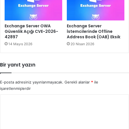
Exchange Server OWA
Exchange Server
Güvenlik Açığı CVE-2026-
İstemcilerinde Offline
42897
Address Book (OAB) Eksik
14 Mayıs 2026
20 Nisan 2026
Bir yanıt yazın
E-posta adresiniz yayınlanmayacak.
Gerekli alanlar
*
ile
işaretlenmişlerdir
Y
o
r
u