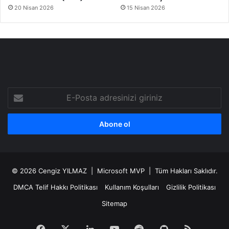
20 Nisan 2026
15 Nisan 2026
E-
Posta
adresinizi
giriniz
© 2026
Cengiz YILMAZ
| Microsoft MVP | Tüm Hakları Saklıdır.
DMCA Telif Hakkı Politikası
Kullanım Koşulları
Gizlilik Politikası
Sitemap
Facebook
X
LinkedIn
YouTube
Reddit
GitHub
RSS