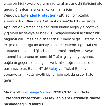
aracı bir kişi veya programın iki taraf arasındaki iletişimi ele
geçirdiği saldırılara karşı korunmanız için
Windows,
Extended Protection
(EP)
adlı bir özellik
sunuyor.
EP
,
Windows Authentication’da IIS
içerisinde
Application katmanında geçirilen kimlik bilgisiyle protokol
yığınının alt seviyelerindeki
TLS
kapsüllemesi arasında bir
bağlantı kurulmasına olanak tanır. Kimlik bilgisi, istemcinin
erişmekte olduğu ad alanıyla da desteklenir. Eğer
MiTM
,
sunucunun beklediği ad alanını temsil etmiyorsa veya
istemci ile sunucu arasındaki
TLS
bilgisiyle oynuyorsa,
bağlantı geçersiz hale gelir ve kimlik doğrulama talebi
başarısız olur. Bu da
NTLM
Relay
ve Ticket Replay
senaryolarını kötü niyetli kişiler için çok daha zor hale
getirir.
Microsoft,
Exchange Server
2019 CU14 ile birlikte
Extended Protection’u varsayılan olarak etkinleştirmeye
başlayacağını duyurdu.