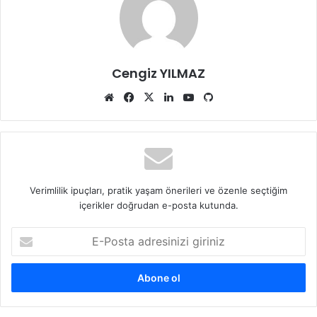
Cengiz YILMAZ
Web
Facebook
X
LinkedIn
YouTube
GitHub
sitesi
Verimlilik ipuçları, pratik yaşam önerileri ve özenle seçtiğim
içerikler doğrudan e-posta kutunda.
E-
Posta
adresinizi
giriniz