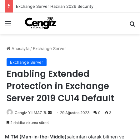
Exchange Server Haziran 2026 Security Update Yayımlandı
Menü
Ar
Anasayfa
/
Exchange Server
Exchange Server
Enabling Extended
Protection in Exchange
Server 2019 CU14 Default
Follow
Bir
Cengiz YILMAZ
29 Ağustos 2023
0
3
on
e-
2 dakika okuma süresi
X
posta
göndermek
MiTM (Man-in-the-Middle)
saldırıları olarak bilinen ve