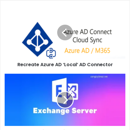
Recreate
Azure
AD
‘Local’
AD Connector
Recreate Azure AD ‘Local’ AD Connector
Understanding
the
Discrepancies
Between
Exchange
Mailbox
Sizes
and
Exported