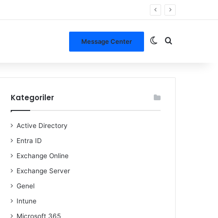
Dış görünümü de
Arama yap ..
Message Center
Kategoriler
Active Directory
Entra ID
Exchange Online
Exchange Server
Genel
Intune
Microsoft 365