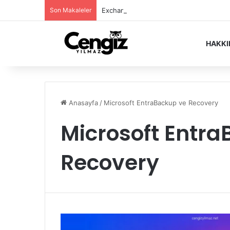
Son Makaleler
Exchange Server Haziran 2026 Security
HAKK
Anasayfa
/
Microsoft EntraBackup ve Recovery
Microsoft Entr
Recovery