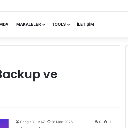
 Update Yayımlandı
IMDA
MAKALELER
TOOLS
İLETIŞIM
aBackup ve
Cengiz YILMAZ
28 Mart 2026
0
11