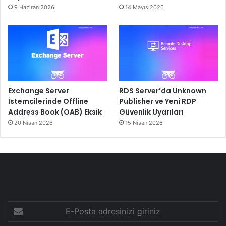
9 Haziran 2026
14 Mayıs 2026
Exchange Server
RDS Server’da Unknown
İstemcilerinde Offline
Publisher ve Yeni RDP
Address Book (OAB) Eksik
Güvenlik Uyarıları
20 Nisan 2026
15 Nisan 2026
E-
Posta