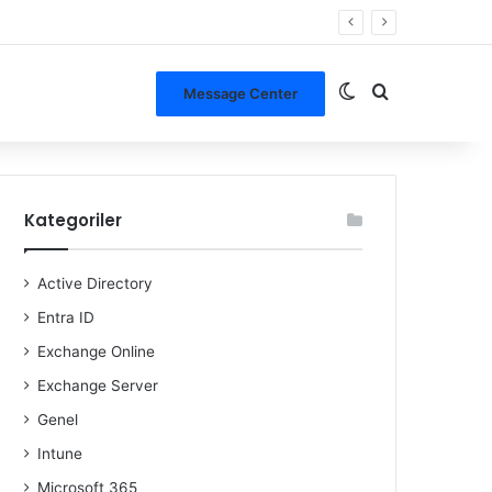
Dış görünümü de
Arama yap ..
Message Center
Kategoriler
Active Directory
Entra ID
Exchange Online
Exchange Server
Genel
Intune
Microsoft 365