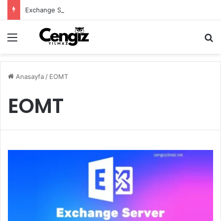
Exchange Server Haziran 2026 Security Update Yayımlandı
Menü
Ar
Anasayfa
/
EOMT
EOMT