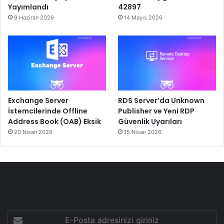
Yayımlandı
42897
9 Haziran 2026
14 Mayıs 2026
Exchange Server
RDS Server’da Unknown
İstemcilerinde Offline
Publisher ve Yeni RDP
Address Book (OAB) Eksik
Güvenlik Uyarıları
20 Nisan 2026
15 Nisan 2026
E-