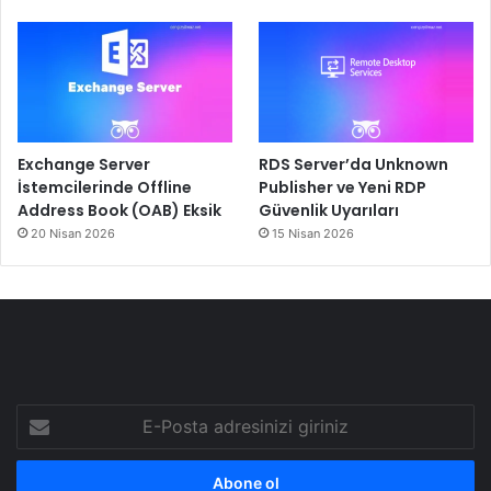
Exchange Server
RDS Server’da Unknown
İstemcilerinde Offline
Publisher ve Yeni RDP
Address Book (OAB) Eksik
Güvenlik Uyarıları
20 Nisan 2026
15 Nisan 2026
E-
Posta
adresinizi
giriniz