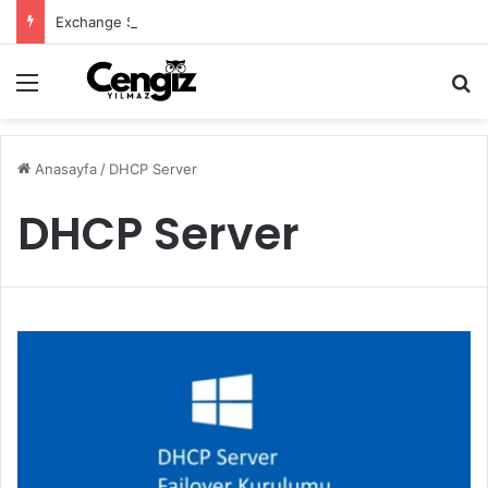
Exchange Server Haziran 2026 Security Update Yayımlandı
Menü
Ar
Anasayfa
/
DHCP Server
DHCP Server