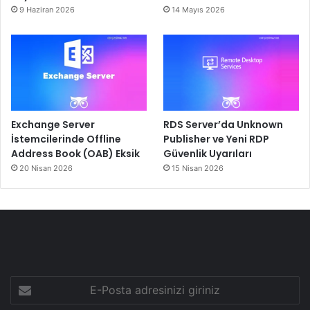
9 Haziran 2026
14 Mayıs 2026
Exchange Server
RDS Server’da Unknown
İstemcilerinde Offline
Publisher ve Yeni RDP
Address Book (OAB) Eksik
Güvenlik Uyarıları
20 Nisan 2026
15 Nisan 2026
E-
Posta