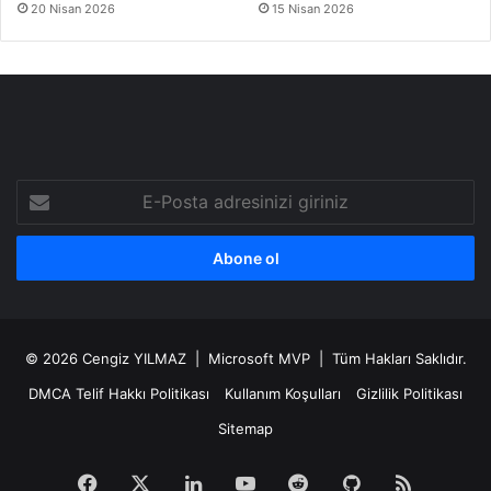
20 Nisan 2026
15 Nisan 2026
E-
Posta
adresinizi
giriniz
© 2026
Cengiz YILMAZ
| Microsoft MVP | Tüm Hakları Saklıdır.
DMCA Telif Hakkı Politikası
Kullanım Koşulları
Gizlilik Politikası
Sitemap
Facebook
X
LinkedIn
YouTube
Reddit
GitHub
RSS