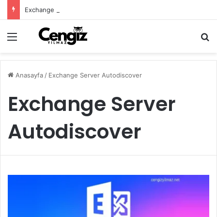
Exchange Server Haziran 2026 Security Update Yayımlandı
Menü
Ar
Anasayfa
/
Exchange Server Autodiscover
Exchange Server
Autodiscover